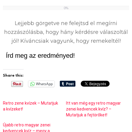
0%
0
%
Lejjebb görgetve ne felejtsd el megírni
hozzászólásba, hogy hány kérdésre válaszoltál
jól! Kíváncsiak vagyunk, hogy remekeltél!
Írd meg az eredményed!
Share this:
WhatsApp
Retro zene kvízek – Mutatjuk
Itt van még egy retro magyar
a kvízeket!
zenei kedvencek kvíz? –
Mutatjuk a fejtörőket!
Újabb retro magyar zenei
kedvencek kvíz – megy a