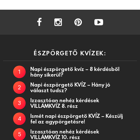
facebook
instagram
pinterest
youtube
ÉSZPÖRGETŐ KVÍZEK:
Napi észpörgető kvíz – 8 kérdésből
hány sikerül?
Napi észpörgető KVÍZ – Hány jó
választ tudsz?
Izzasztóan nehéz kérdések
VILLÁMKVÍZ 8. rész
Ismét napi észpörgető KVÍZ – Készülj
fel az agypörgetésre!
Izzasztóan nehéz kérdések
VILLÁMKVÍZ 10. rész