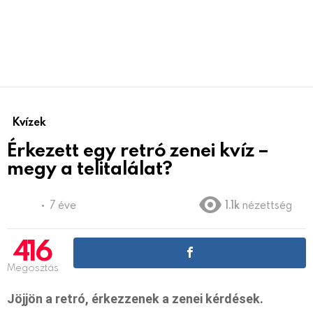
Kvízek
Érkezett egy retró zenei kvíz –
megy a telitalálat?
7 éve
1.1k
nézettség
416
Megosztás
Jöjjön a retró, érkezzenek a zenei kérdések.