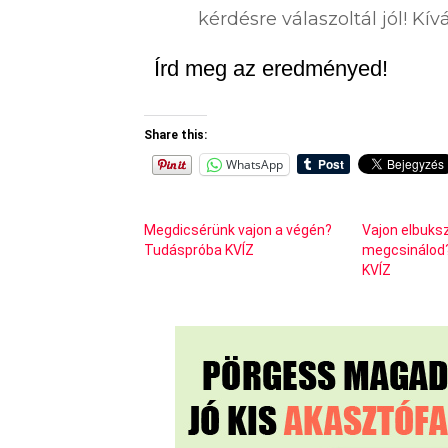
kérdésre válaszoltál jól! K
Írd meg az eredményed!
Share this:
WhatsApp
Megdicsérünk vajon a végén?
Vajon elbuks
Tudáspróba KVÍZ
megcsinálod
KVÍZ