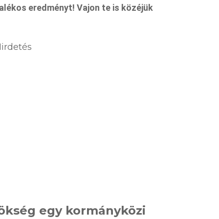
alékos eredményt! Vajon te is közéjük
irdetés
ökség egy kormányközi