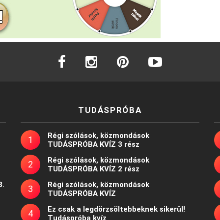
facebook
instagram
pinterest
youtube
TUDÁSPRÓBA
Régi szólások, közmondások
TUDÁSPRÓBA KVÍZ 3 rész
Régi szólások, közmondások
TUDÁSPRÓBA KVÍZ 2 rész
8.
Régi szólások, közmondások
TUDÁSPRÓBA KVÍZ
Ez csak a legdörzsöltebbeknek sikerül!
Tudáspróba kvíz