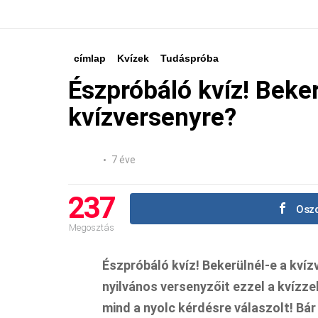
címlap
Kvízek
Tudáspróba
Észpróbáló kvíz! Beker
kvízversenyre?
7 éve
237
Oszd
Megosztás
Észpróbáló kvíz! Bekerülnél-e a kvíz
nyilvános versenyzőit ezzel a kvízze
mind a nyolc kérdésre válaszolt! Bár