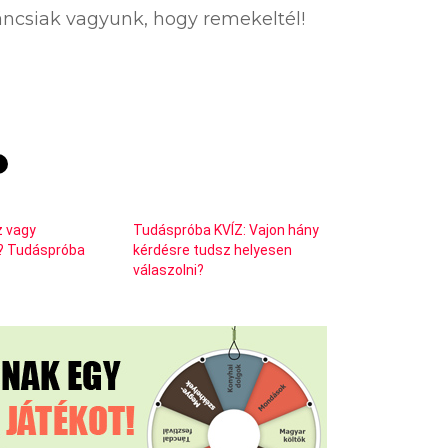
íváncsiak vagyunk, hogy remekeltél!
z vagy
Tudáspróba KVÍZ: Vajon hány
? Tudáspróba
kérdésre tudsz helyesen
válaszolni?