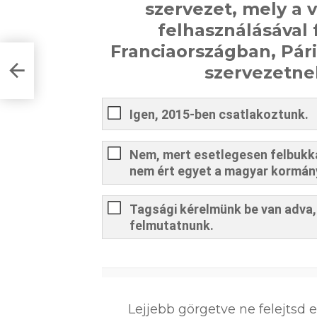
szervezet, mely a v
felhasználásával 
Franciaországban, Pár
szervezetne
ÍZ
Igen, 2015-ben csatlakoztunk.
Nem, mert esetlegesen felbukka
nem ért egyet a magyar kormán
Tagsági kérelmünk be van adva, 
felmutatnunk.
0
%
Lejjebb görgetve ne felejtsd 