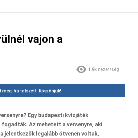
ülnél vajon a
1.9k
nézettség
 meg, ha tetszett! Köszönjük!
versenyre? Egy budapesti kvízjáték
l fogadták. Az mehetett a versenyre, aki
 a jelentkezők legalább ötvenen voltak,