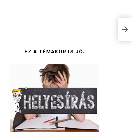
Tess
kérd
EZ A TÉMAKÖR IS JÓ: