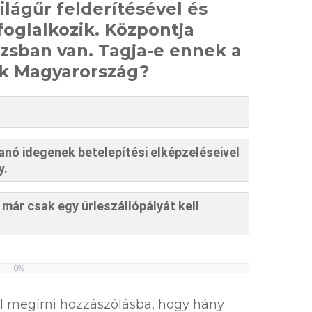
ilágűr felderítésével és
foglalkozik. Központja
izsban van. Tagja-e ennek a
k Magyarország?
nó idegenek betelepítési elképzeléseivel
y.
már csak egy űrleszállópályát kell
0%
el megírni hozzászólásba, hogy hány