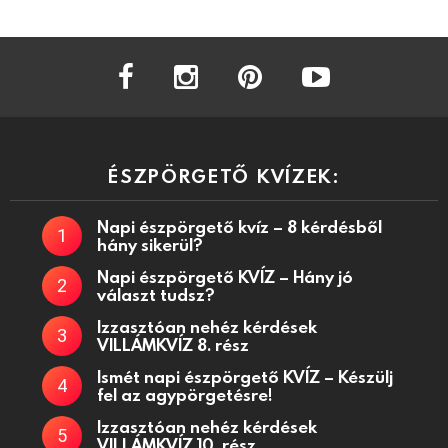
facebook
instagram
pinterest
youtube
ÉSZPÖRGETŐ KVÍZEK:
Napi észpörgető kvíz – 8 kérdésből
hány sikerül?
Napi észpörgető KVÍZ – Hány jó
választ tudsz?
Izzasztóan nehéz kérdések
VILLÁMKVÍZ 8. rész
Ismét napi észpörgető KVÍZ – Készülj
fel az agypörgetésre!
Izzasztóan nehéz kérdések
VILLÁMKVÍZ 10. rész