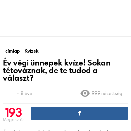
címlap
Kvízek
Év végi ünnepek kvíze! Sokan
tétováznak, de te tudod a
választ?
8 éve
999
nézettség
193
Megosztás