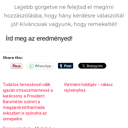
%
Lejjebb görgetve ne felejtsd el megírni
hozzászólásba, hogy hány kérdésre válaszoltál
jól! Kíváncsiak vagyunk, hogy remekeltél!
Írd meg az eredményed!
Share this:
WhatsApp
Tudatos tervezéssel válik
Vietnámi holdújév – válasz
igazán stresszmentessé a
rejtvényhez
karácsony: a Provident
Barométer szerint a
magyarok kétharmada
évközben is spórolna az
ünnepekre