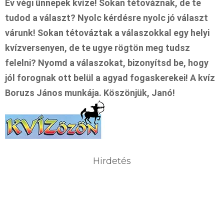
Év végi ünnepek kvíze! Sokan tétováznak, de te
tudod a választ? Nyolc kérdésre nyolc jó választ
várunk! Sokan tétováztak a válaszokkal egy helyi
kvízversenyen, de te ugye rögtön meg tudsz
felelni? Nyomd a válaszokat, bizonyítsd be, hogy
jól forognak ott belül a agyad fogaskerekei! A kvíz
Boruzs János munkája. Köszönjük, Janó!
Hirdetés