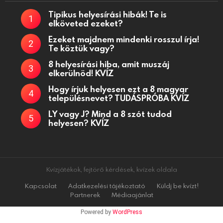
Tipikus helyesírási hibák! Te is
elköveted ezeket?
Ezeket majdnem mindenki rosszul írja!
Te köztük vagy?
8 helyesírási hiba, amit muszáj
elkerülnöd! KVÍZ
Hogy írjuk helyesen ezt a 8 magyar
településnevet? TUDÁSPRÓBA KVÍZ
LY vagy J? Mind a 8 szót tudod
helyesen? KVÍZ
Kvízjátékok, fejtörő kérdések, kvízek oldala
Kapcsolat
Adatkezelési tájékoztató
Küldj be kvízt!
Partnerek
Médiaajánlat
Powered by
WordPress