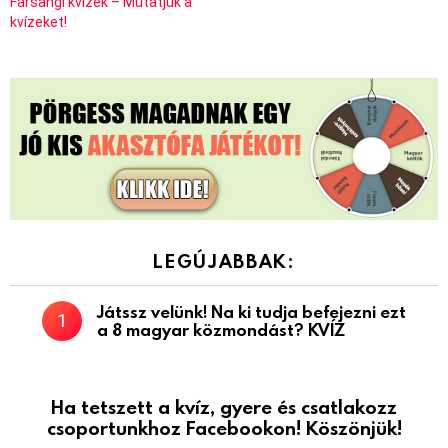
Farsangi kvízek – Mutatjuk a
kvízeket!
LEGÚJABBAK:
Játssz velünk! Na ki tudja befejezni ezt
a 8 magyar közmondást? KVÍZ
Ha tetszett a kvíz, gyere és csatlakozz
csoportunkhoz Facebookon! Köszönjük!