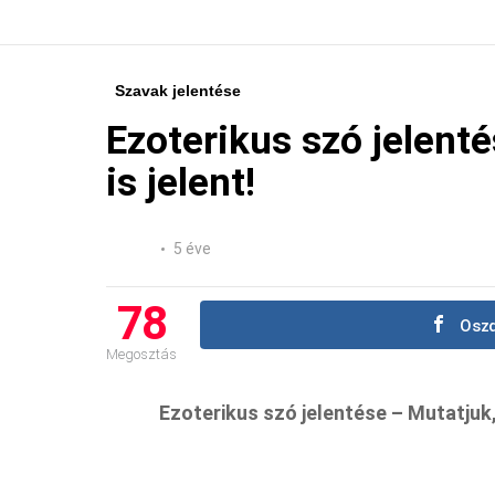
Szavak jelentése
Ezoterikus szó jelent
is jelent!
5 éve
78
Oszd
Megosztás
Ezoterikus szó jelentése – Mutatjuk, 