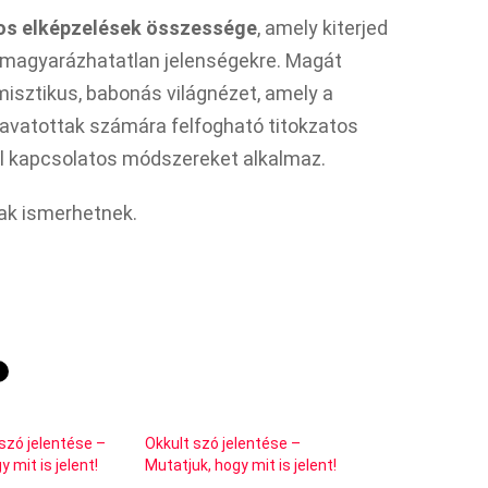
tos elképzelések összessége
, amely kiterjed
megmagyarázhatatlan jelenségekre. Magát
isztikus, babonás világnézet, amely a
avatottak számára felfogható titokzatos
kel kapcsolatos módszereket alkalmaz.
tak ismerhetnek.
szó jelentése –
Okkult szó jelentése –
 mit is jelent!
Mutatjuk, hogy mit is jelent!