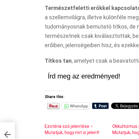
Természetfeletti erőkkel kapcsola
a szellemvilágra, illetve különféle 
tudományosnak bemutató titkos, de m
természetnek csak kiválasztottak, be
erőiben, jelenségeiben hisz, és ezek
Titkos tan
, amelyet csak a beavatot
Írd meg az eredményed!
Share this:
WhatsApp
Ezotéria szó jelentése –
Okkultizmus 
Mutatjuk, hogy mit is jelent!
Mutatjuk, hogy