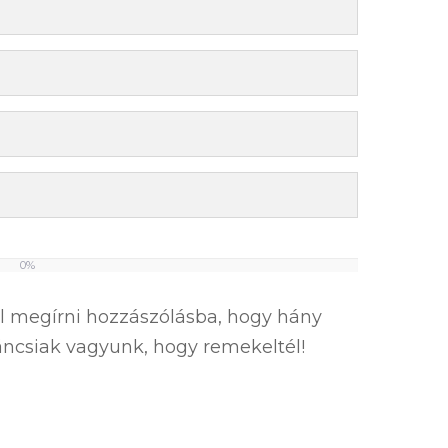
0%
el megírni hozzászólásba, hogy hány
íváncsiak vagyunk, hogy remekeltél!