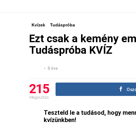
Kvízek
Tudáspróba
Ezt csak a kemény emb
Tudáspróba KVÍZ
8 éve
215
Oszd
Megosztás
Teszteld le a tudásod, hogy men
kvízünkben!