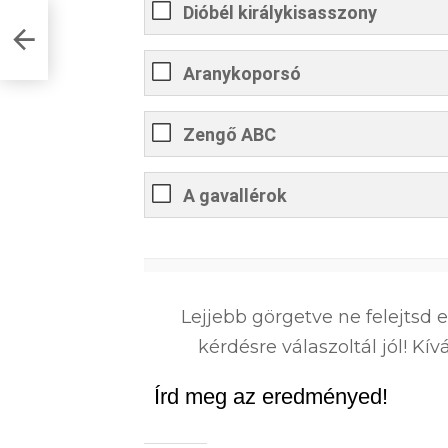
Dióbél királykisasszony
Aranykoporsó
Zengő ABC
A gavallérok
0
%
Lejjebb görgetve ne felejtsd 
kérdésre válaszoltál jól! K
Írd meg az eredményed!