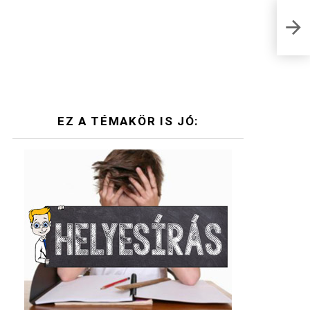
Feje
címé
telit
EZ A TÉMAKÖR IS JÓ: