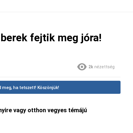
erek fejtik meg jóra!
2k
nézettség
 meg, ha tetszett! Köszönjük!
nyire vagy otthon vegyes témájú