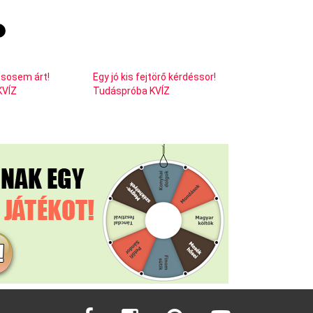
ő sosem árt!
Egy jó kis fejtörő kérdéssor!
KVÍZ
Tudáspróba KVÍZ
facebook
instagram
pinterest
youtube