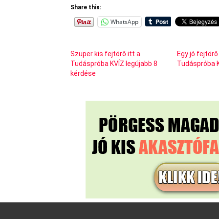
Share this:
WhatsApp
Szuper kis fejtörő itt a
Egy jó fejtör
Tudáspróba KVÍZ legújabb 8
Tudáspróba 
kérdése