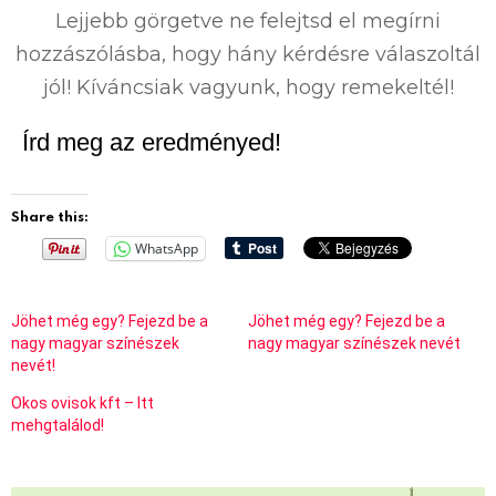
Lejjebb görgetve ne felejtsd el megírni
hozzászólásba, hogy hány kérdésre válaszoltál
jól! Kíváncsiak vagyunk, hogy remekeltél!
Írd meg az eredményed!
Share this:
WhatsApp
Jöhet még egy? Fejezd be a
Jöhet még egy? Fejezd be a
nagy magyar színészek
nagy magyar színészek nevét
nevét!
Okos ovisok kft – Itt
mehgtalálod!