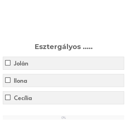
Esztergályos .....
Jolán
Ilona
Cecília
0%
0
%