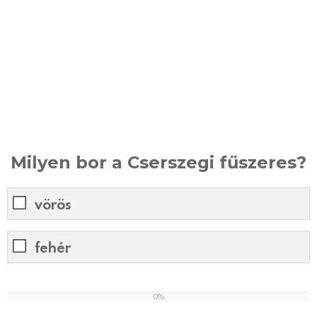
Milyen bor a Cserszegi fűszeres?
vörös
fehér
0%
0
%