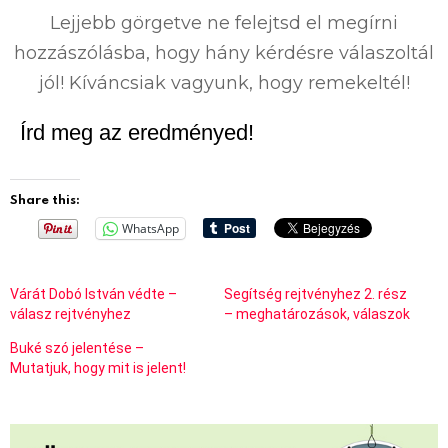
Lejjebb görgetve ne felejtsd el megírni
hozzászólásba, hogy hány kérdésre válaszoltál
jól! Kíváncsiak vagyunk, hogy remekeltél!
Írd meg az eredményed!
Share this:
WhatsApp
Várát Dobó István védte –
Segítség rejtvényhez 2. rész
válasz rejtvényhez
– meghatározások, válaszok
Buké szó jelentése –
Mutatjuk, hogy mit is jelent!