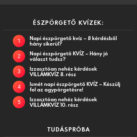
ÉSZPÖRGETŐ KVÍZEK:
Napi észpörgető kvíz – 8 kérdésből
hány sikerül?
Napi észpörgető KVÍZ – Hány jó
választ tudsz?
Izzasztóan nehéz kérdések
VILLÁMKVÍZ 8. rész
Ismét napi észpörgető KVÍZ – Készülj
fel az agypörgetésre!
Izzasztóan nehéz kérdések
VILLÁMKVÍZ 10. rész
TUDÁSPRÓBA