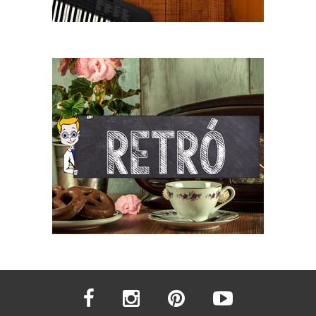
facebook
instagram
pinterest
youtube