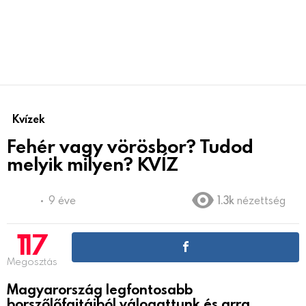
Kvízek
Fehér vagy vörösbor? Tudod
melyik milyen? KVÍZ
9 éve
1.3k
nézettség
117
Megosztás
Magyarország legfontosabb
borszőlőfajtáiból válogattunk és arra