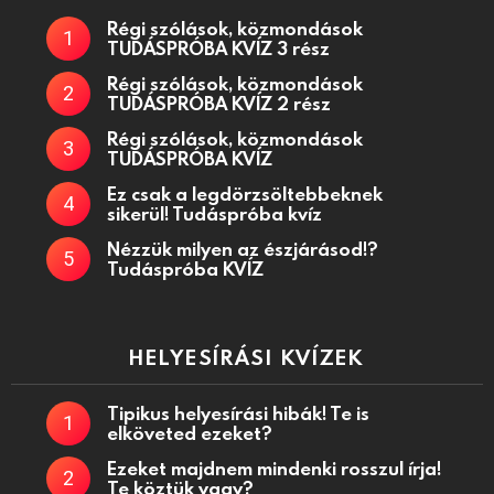
Régi szólások, közmondások
TUDÁSPRÓBA KVÍZ 3 rész
Régi szólások, közmondások
TUDÁSPRÓBA KVÍZ 2 rész
Régi szólások, közmondások
TUDÁSPRÓBA KVÍZ
Ez csak a legdörzsöltebbeknek
sikerül! Tudáspróba kvíz
Nézzük milyen az észjárásod!?
Tudáspróba KVÍZ
HELYESÍRÁSI KVÍZEK
Tipikus helyesírási hibák! Te is
elköveted ezeket?
Ezeket majdnem mindenki rosszul írja!
Te köztük vagy?