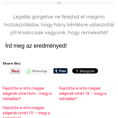
0%
0
%
Lejjebb görgetve ne felejtsd el megírni
hozzászólásba, hogy hány kérdésre válaszoltál
jól! Kíváncsiak vagyunk, hogy remekeltél!
Írd meg az eredményed!
Share this:
WhatsApp
Fejezd be a retro magyar
Fejezd be a retro magyar
slágerek címét kvíz – megy a
slágerek címét 18. – megy a
telitalálat?
telitalálat?
Fejezd be a retro magyar
slágerek címét 19. – megy a