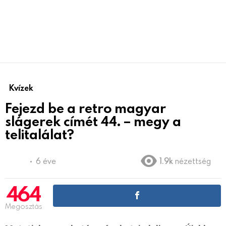
Kvízek
Fejezd be a retro magyar
slágerek címét 44. – megy a
telitalálat?
6 éve
1.9k
nézettség
464
Megosztás