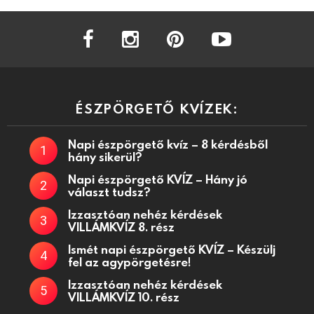
facebook
instagram
pinterest
youtube
ÉSZPÖRGETŐ KVÍZEK:
Napi észpörgető kvíz – 8 kérdésből
hány sikerül?
Napi észpörgető KVÍZ – Hány jó
választ tudsz?
Izzasztóan nehéz kérdések
VILLÁMKVÍZ 8. rész
Ismét napi észpörgető KVÍZ – Készülj
fel az agypörgetésre!
Izzasztóan nehéz kérdések
VILLÁMKVÍZ 10. rész