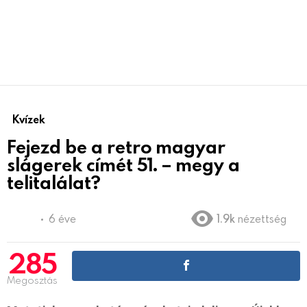
Kvízek
Fejezd be a retro magyar
slágerek címét 51. – megy a
telitalálat?
6 éve
1.9k
nézettség
285
Megosztás