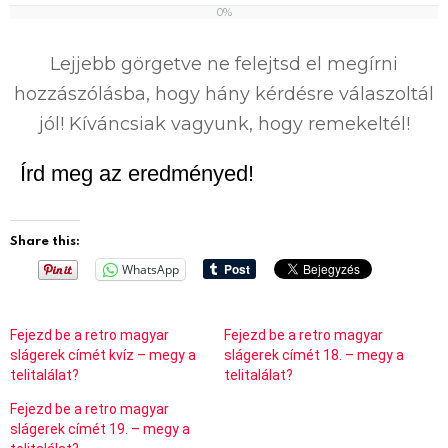
0%
0
%
Lejjebb görgetve ne felejtsd el megírni
hozzászólásba, hogy hány kérdésre válaszoltál
jól! Kíváncsiak vagyunk, hogy remekeltél!
Írd meg az eredményed!
Share this:
WhatsApp
Fejezd be a retro magyar
Fejezd be a retro magyar
slágerek címét kvíz – megy a
slágerek címét 18. – megy a
telitalálat?
telitalálat?
Fejezd be a retro magyar
slágerek címét 19. – megy a