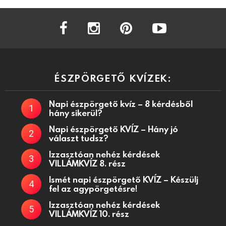
facebook
instagram
pinterest
youtube
ÉSZPÖRGETŐ KVÍZEK:
Napi észpörgető kvíz – 8 kérdésből
hány sikerül?
Napi észpörgető KVÍZ – Hány jó
választ tudsz?
Izzasztóan nehéz kérdések
VILLÁMKVÍZ 8. rész
Ismét napi észpörgető KVÍZ – Készülj
fel az agypörgetésre!
Izzasztóan nehéz kérdések
VILLÁMKVÍZ 10. rész