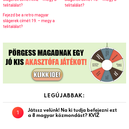
telitalálat?
telitalálat?
Fejezd be a retro magyar
slágerek címét 19. – megy a
telitalálat?
LEGÚJABBAK:
Játssz velünk! Na ki tudja befejezni ezt
a 8 magyar közmondást? KVÍZ