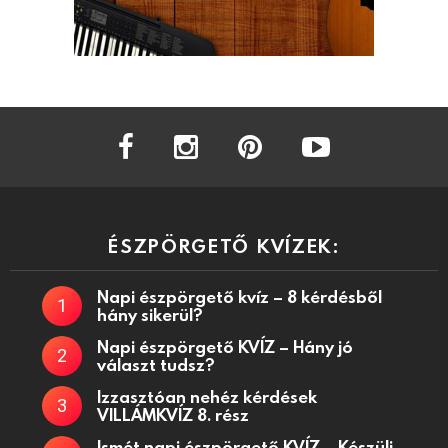
facebook
instagram
pinterest
youtube
ÉSZPÖRGETŐ KVÍZEK:
Napi észpörgető kvíz – 8 kérdésből
hány sikerül?
Napi észpörgető KVÍZ – Hány jó
választ tudsz?
Izzasztóan nehéz kérdések
VILLÁMKVÍZ 8. rész
Ismét napi észpörgető KVÍZ – Készülj