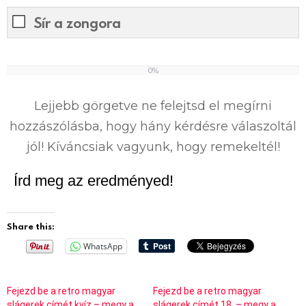
Sír a zongora
0%
0
%
Lejjebb görgetve ne felejtsd el megírni
hozzászólásba, hogy hány kérdésre válaszoltál
jól! Kíváncsiak vagyunk, hogy remekeltél!
Írd meg az eredményed!
Share this:
WhatsApp
Fejezd be a retro magyar
Fejezd be a retro magyar
slágerek címét kvíz – megy a
slágerek címét 18. – megy a