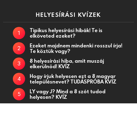
HELYESÍRÁSI KVÍZEK
Tipikus helyesírási hibák! Te is
elköveted ezeket?
Ezeket majdnem mindenki rosszul írja!
Te köztük vagy?
8 helyesírási hiba, amit muszáj
elkerülnöd! KVÍZ
Hogy írjuk helyesen ezt a 8 magyar
településnevet? TUDÁSPRÓBA KVÍZ
LY vagy J? Mind a 8 szót tudod
helyesen? KVÍZ
Kvízjátékok, fejtörő kérdések, kvízek oldala
Kapcsolat
Adatkezelési tájékoztató
Küldj be kvízt!