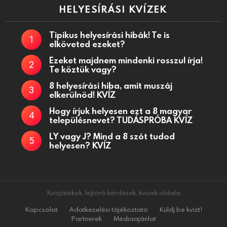
HELYESÍRÁSI KVÍZEK
Tipikus helyesírási hibák! Te is
elköveted ezeket?
Ezeket majdnem mindenki rosszul írja!
Te köztük vagy?
8 helyesírási hiba, amit muszáj
elkerülnöd! KVÍZ
Hogy írjuk helyesen ezt a 8 magyar
településnevet? TUDÁSPRÓBA KVÍZ
LY vagy J? Mind a 8 szót tudod
helyesen? KVÍZ
Kvízjátékok, fejtörő kérdések, kvízek oldala
Kapcsolat
Adatkezelési tájékoztató
Küldj be kvízt!
Partnerek
Médiaajánlat