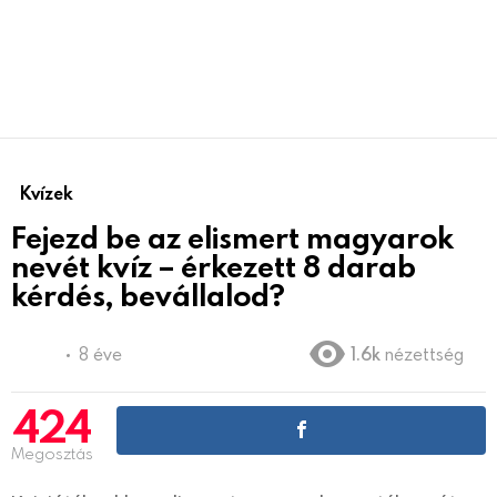
Kvízek
Fejezd be az elismert magyarok
nevét kvíz – érkezett 8 darab
kérdés, bevállalod?
8 éve
1.6k
nézettség
424
Megosztás