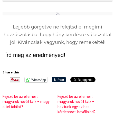
0%
0
%
Lejjebb görgetve ne felejtsd el megírni
hozzászólásba, hogy hány kérdésre válaszoltál
jól! Kíváncsiak vagyunk, hogy remekeltél!
Írd meg az eredményed!
Share this:
WhatsApp
Fejezd be az elismert
Fejezd be az elismert
magyarok nevét kvíz – megy
magyarok nevét kvíz –
a telitalálat?
hoztunk egy színes
kérdéssort, bevállalod?