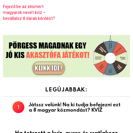
Fejezd be az elismert
magyarok nevét kvíz –
bevállalsz 8 darab kérdést?
LEGÚJABBAK:
Játssz velünk! Na ki tudja befejezni ezt
a 8 magyar közmondást? KVÍZ
Ha tetszett a kvíz, gyere és csatlakozz