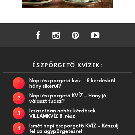
facebook
instagram
pinterest
youtube
ÉSZPÖRGETŐ KVÍZEK:
Napi észpörgető kvíz – 8 kérdésből
hány sikerül?
Napi észpörgető KVÍZ – Hány jó
választ tudsz?
Izzasztóan nehéz kérdések
VILLÁMKVÍZ 8. rész
Ismét napi észpörgető KVÍZ – Készülj
fel az agypörgetésre!