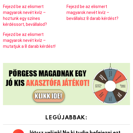
Fejezd be az elismert
Fejezd be az elismert
magyarok nevét kvíz –
magyarok nevét kvíz –
hoztunk egy színes
bevállalsz 8 darab kérdést?
kérdéssort, bevállalod?
Fejezd be az elismert
magyarok nevét kvíz –
mutatjuk a 8 darab kérdést!
LEGÚJABBAK:
Játssz velünk! Na ki tudja befejezni ezt