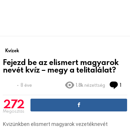
Kvízek
Fejezd be az elismert magyarok
nevét kvíz – megy a telitalálat?
Co
8 éve
1.8k
nézettség
1
272
Megosztás
Kvizünkben elismert magyarok vezetéknevét