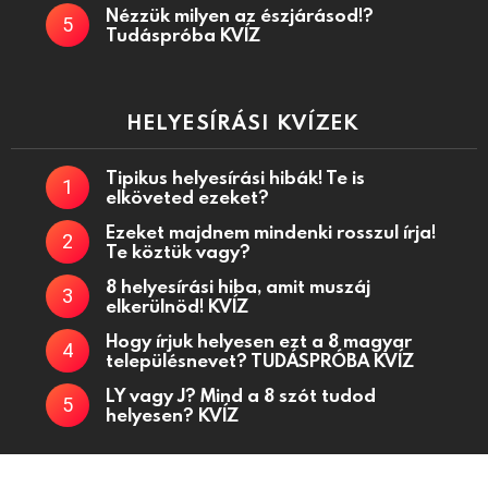
Nézzük milyen az észjárásod!?
Tudáspróba KVÍZ
HELYESÍRÁSI KVÍZEK
Tipikus helyesírási hibák! Te is
elköveted ezeket?
Ezeket majdnem mindenki rosszul írja!
Te köztük vagy?
8 helyesírási hiba, amit muszáj
elkerülnöd! KVÍZ
Hogy írjuk helyesen ezt a 8 magyar
településnevet? TUDÁSPRÓBA KVÍZ
LY vagy J? Mind a 8 szót tudod
helyesen? KVÍZ