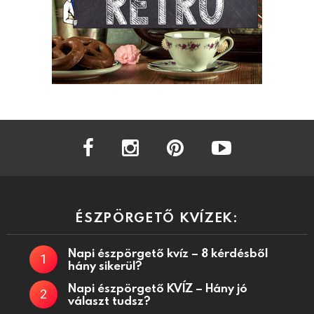
facebook
instagram
pinterest
youtube
ÉSZPÖRGETŐ KVÍZEK:
Napi észpörgető kvíz – 8 kérdésből
hány sikerül?
Napi észpörgető KVÍZ – Hány jó
választ tudsz?