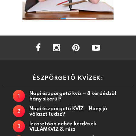
facebook
instagram
pinterest
youtube
ÉSZPÖRGETŐ KVÍZEK:
Napi észpörgető kvíz – 8 kérdésből
hány sikerül?
Napi észpörgető KVÍZ – Hány jó
választ tudsz?
Izzasztóan nehéz kérdések
VILLÁMKVÍZ 8. rész