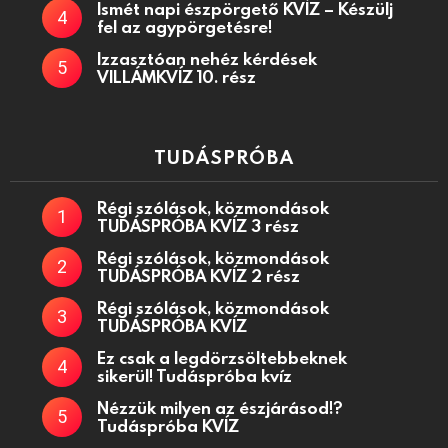
Ismét napi észpörgető KVÍZ – Készülj
fel az agypörgetésre!
Izzasztóan nehéz kérdések
VILLÁMKVÍZ 10. rész
TUDÁSPRÓBA
Régi szólások, közmondások
TUDÁSPRÓBA KVÍZ 3 rész
Régi szólások, közmondások
TUDÁSPRÓBA KVÍZ 2 rész
Régi szólások, közmondások
TUDÁSPRÓBA KVÍZ
Ez csak a legdörzsöltebbeknek
sikerül! Tudáspróba kvíz
Nézzük milyen az észjárásod!?
Tudáspróba KVÍZ