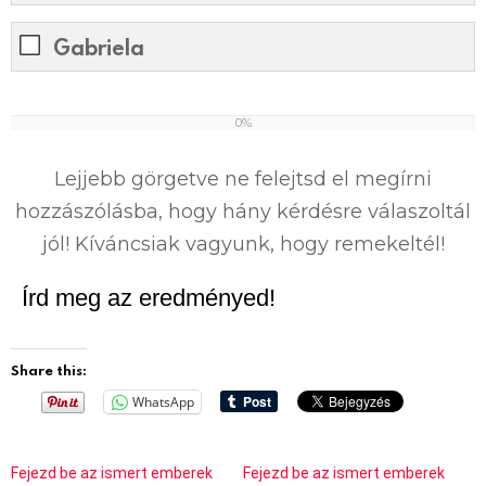
Gabriela
0%
0
%
Lejjebb görgetve ne felejtsd el megírni
hozzászólásba, hogy hány kérdésre válaszoltál
jól! Kíváncsiak vagyunk, hogy remekeltél!
Írd meg az eredményed!
Share this:
WhatsApp
Fejezd be az ismert emberek
Fejezd be az ismert emberek