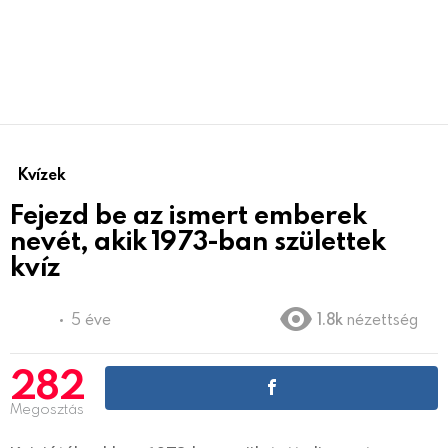
Kvízek
Fejezd be az ismert emberek
nevét, akik 1973-ban születtek
kvíz
5 éve
1.8k
nézettség
282
Megosztás