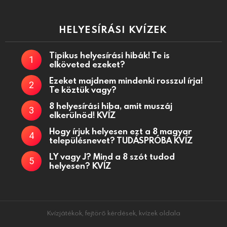
HELYESÍRÁSI KVÍZEK
Tipikus helyesírási hibák! Te is
elköveted ezeket?
Ezeket majdnem mindenki rosszul írja!
Te köztük vagy?
8 helyesírási hiba, amit muszáj
elkerülnöd! KVÍZ
Hogy írjuk helyesen ezt a 8 magyar
településnevet? TUDÁSPRÓBA KVÍZ
LY vagy J? Mind a 8 szót tudod
helyesen? KVÍZ
Kvízjátékok, fejtörő kérdések, kvízek oldala