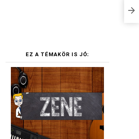
Bud 
pály
EZ A TÉMAKÖR IS JÓ: