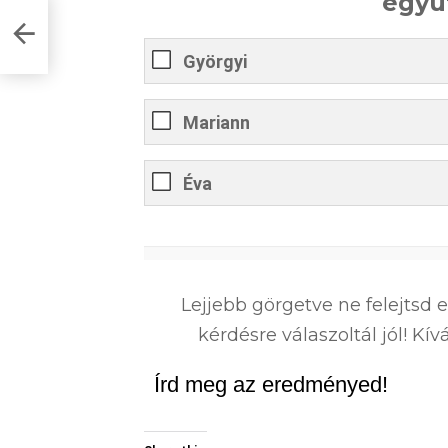
együ
dalok
Györgyi
Mariann
Éva
0
%
Lejjebb görgetve ne felejtsd 
kérdésre válaszoltál jól! K
Írd meg az eredményed!