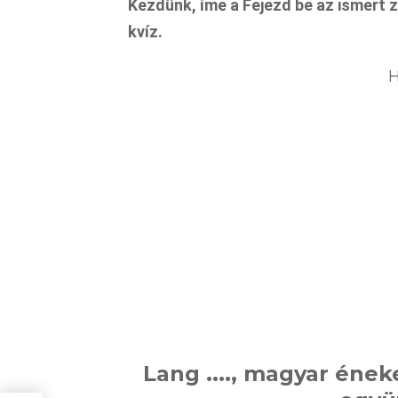
Kezdünk, íme a Fejezd be az ismert 
kvíz.
H
Lang ...., magyar éne