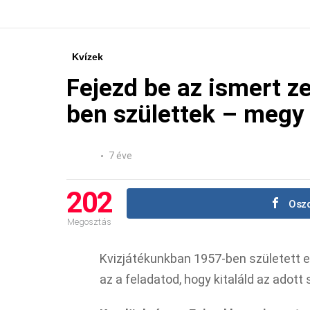
Kvízek
Fejezd be az ismert z
ben születtek – megy a
7 éve
202
Oszd
Megosztás
Kvizjátékunkban 1957-ben született el
az a feladatod, hogy kitaláld az adott