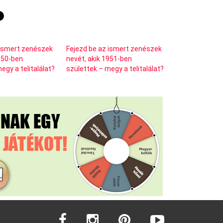
 ismert zenészek
Fejezd be az ismert zenészek
1950-ben
nevét, akik 1951-ben
egy a telitalálat?
születtek – megy a telitalálat?
facebook
instagram
pinterest
youtube