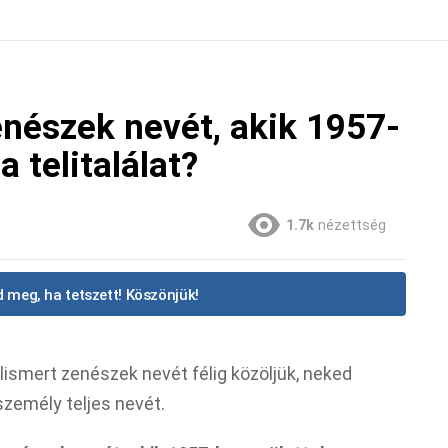
enészek nevét, akik 1957-
 telitalálat?
1.7k
nézettség
 meg, ha tetszett! Köszönjük!
ismert zenészek nevét félig közöljük, neked
 személy teljes nevét.