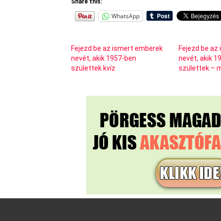
Share this:
WhatsApp
Fejezd be az ismert emberek
Fejezd be az
nevét, akik 1957-ben
nevét, akik 
születtek kvíz
születtek – m