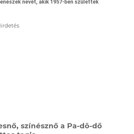
zenészek nevét, akik 1957-ben születtek
irdetés
kesnő, színésznő a Pa-dö-dő