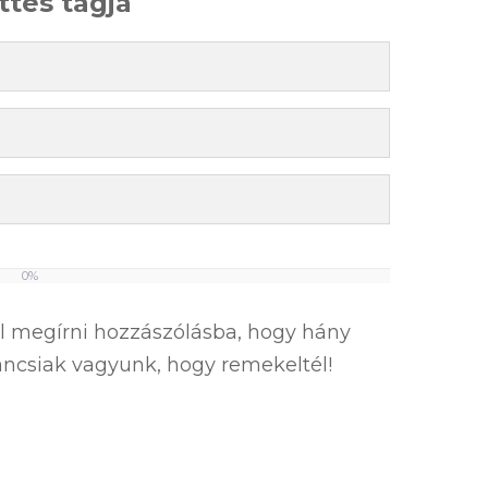
ttes tagja
0%
el megírni hozzászólásba, hogy hány
íváncsiak vagyunk, hogy remekeltél!