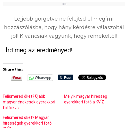
0%
0
%
Lejjebb görgetve ne felejtsd el megírni
hozzászólásba, hogy hány kérdésre válaszoltál
jól! Kíváncsiak vagyunk, hogy remekeltél!
Írd meg az eredményed!
Share this:
WhatsApp
Felismered őket? Újabb
Melyik magyar híresség
magyar énekesek gyerekkori
gyerekkori fotója KVÍZ
fotói kvíz!
Felismered őket? Magyar
hírességek gyerekkori fotói –