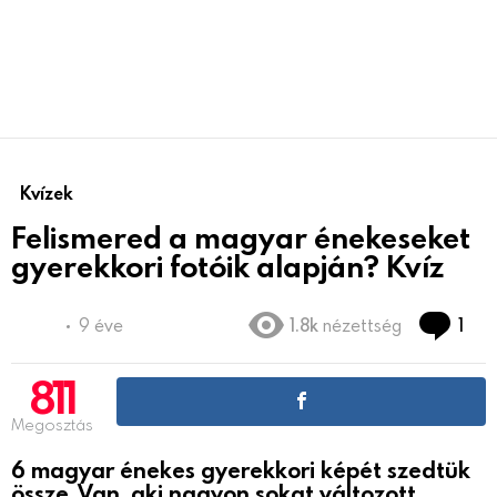
Kvízek
Felismered a magyar énekeseket
gyerekkori fotóik alapján? Kvíz
Co
9 éve
1.8k
nézettség
1
811
Megosztás
6 magyar énekes gyerekkori képét szedtük
össze. Van, aki nagyon sokat változott