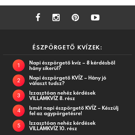
facebook
instagram
pinterest
youtube
ÉSZPÖRGETŐ KVÍZEK:
Napi észpörgető kvíz – 8 kérdésből
hány sikerül?
Napi észpörgető KVÍZ – Hány jó
választ tudsz?
Izzasztóan nehéz kérdések
VILLÁMKVÍZ 8. rész
Ismét napi észpörgető KVÍZ – Készülj
fel az agypörgetésre!
Izzasztóan nehéz kérdések
VILLÁMKVÍZ 10. rész