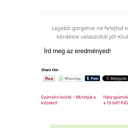
0
%
Lejjebb görgetve ne felejtsd 
kérdésre válaszoltál jól! K
Írd meg az eredményed!
Share this:
WhatsApp
Gyümölcs kvízek – Mutatjuk a
Hány gyümölc
kvízeket!
a 10-ből? KVÍ