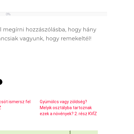
0%
el megírni hozzászólásba, hogy hány
íváncsiak vagyunk, hogy remekeltél!
söt ismersz fel
Gyümölcs vagy zöldség?
Z
Melyik osztályba tartoznak
ezek a növények? 2. rész KVÍZ