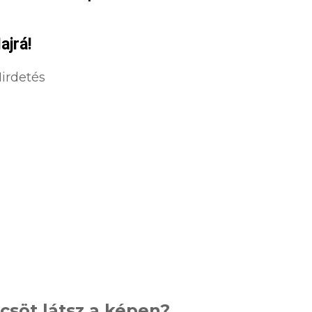
ajrá!
irdetés
söt látsz a képen?