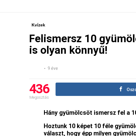
Kvízek
Felismersz 10 gyümöl
is olyan könnyű!
9 éve
436
Oszd
Megosztás
Hány gyümölcsöt ismersz fel a 1
Hoztunk 10 képet 10 féle gyümölcs
választ, hogy épp milyen gyümölc