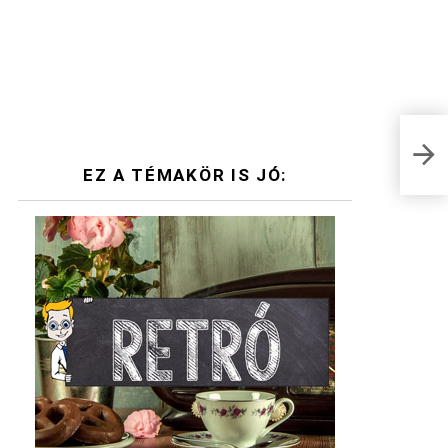
Rége
Isme
EZ A TÉMAKÖR IS JÓ: