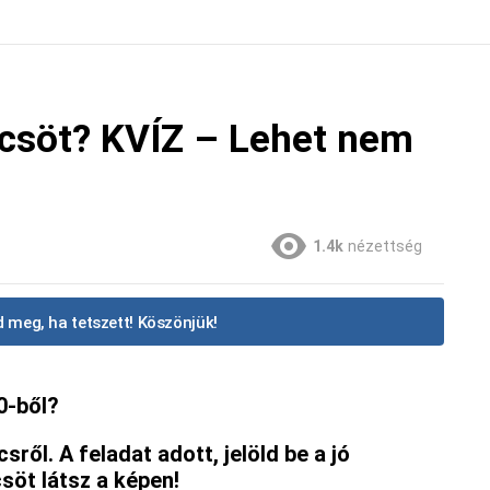
csöt? KVÍZ – Lehet nem
1.4k
nézettség
 meg, ha tetszett! Köszönjük!
0-ből?
ről. A feladat adott, jelöld be a jó
söt látsz a képen!