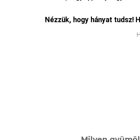
Nézzük, hogy hányat tudsz! H
H
Milyen gyümölc