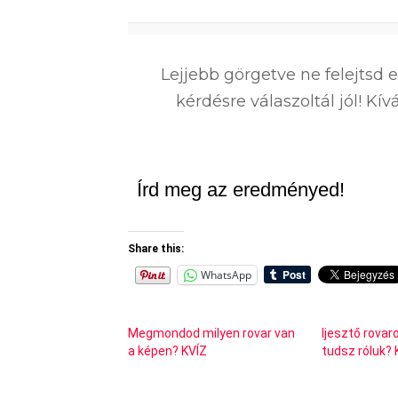
0
%
Lejjebb görgetve ne felejtsd 
kérdésre válaszoltál jól! K
Írd meg az eredményed!
Share this:
WhatsApp
Megmondod milyen rovar van
Ijesztő rovar
a képen? KVÍZ
tudsz róluk? 