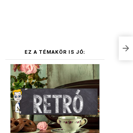
Nézd
várn
EZ A TÉMAKÖR IS JÓ: