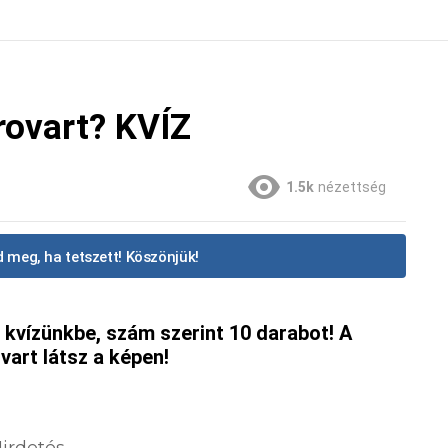
rovart? KVÍZ
1.5k
nézettség
 meg, ha tetszett! Köszönjük!
kvízünkbe, szám szerint 10 darabot! A
vart látsz a képen!
irdetés