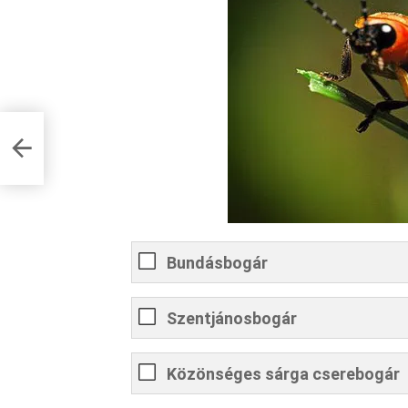
t a
Bundásbogár
Szentjánosbogár
Közönséges sárga cserebogár