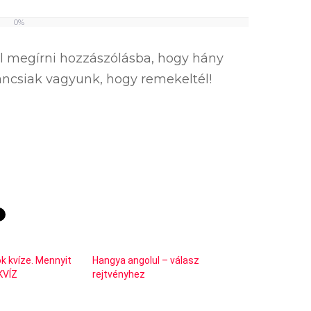
0%
el megírni hozzászólásba, hogy hány
íváncsiak vagyunk, hogy remekeltél!
ok kvíze. Mennyit
Hangya angolul – válasz
KVÍZ
rejtvényhez