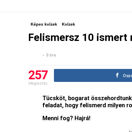
Képes kvízek
Kvízek
Felismersz 10 ismert 
8 éve
257
Oszd
Megosztás
Tücsköt, bogarat összehordtunk 
feladat, hogy felismerd milyen ro
Menni fog? Hajrá!
H