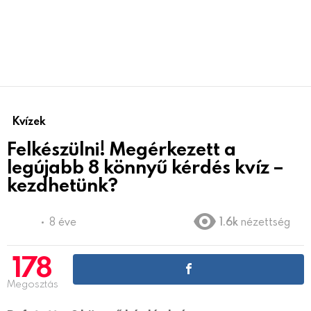
Kvízek
Felkészülni! Megérkezett a
legújabb 8 könnyű kérdés kvíz –
kezdhetünk?
8 éve
1.6k
nézettség
178
Megosztás