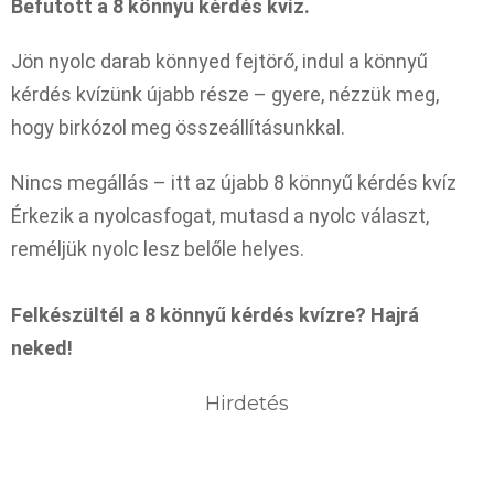
Befutott a 8 könnyű kérdés kvíz.
Jön nyolc darab könnyed fejtörő, indul a könnyű
kérdés kvízünk újabb része – gyere, nézzük meg,
hogy birkózol meg összeállításunkkal.
Nincs megállás – itt az újabb 8 könnyű kérdés kvíz
Érkezik a nyolcasfogat, mutasd a nyolc választ,
reméljük nyolc lesz belőle helyes.
Felkészültél a 8 könnyű kérdés kvízre? Hajrá
neked!
Hirdetés