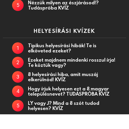
Nézzük milyen az észjárásod!?
Tudáspróba KVÍZ
HELYESÍRÁSI KVÍZEK
Tipikus helyesírási hibák! Te is
elköveted ezeket?
Ezeket majdnem mindenki rosszul írja!
Te köztük vagy?
8 helyesírási hiba, amit muszáj
elkerülnöd! KVÍZ
Hogy írjuk helyesen ezt a 8 magyar
településnevet? TUDÁSPRÓBA KVÍZ
LY vagy J? Mind a 8 szót tudod
helyesen? KVÍZ