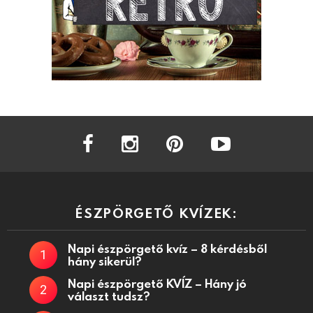
facebook
instagram
pinterest
youtube
ÉSZPÖRGETŐ KVÍZEK:
Napi észpörgető kvíz – 8 kérdésből
hány sikerül?
Napi észpörgető KVÍZ – Hány jó
választ tudsz?