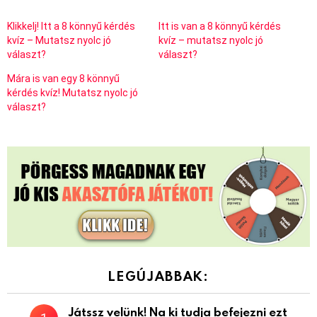
Klikkelj! Itt a 8 könnyű kérdés
Itt is van a 8 könnyű kérdés
kvíz – Mutatsz nyolc jó
kvíz – mutatsz nyolc jó
választ?
választ?
Mára is van egy 8 könnyű
kérdés kvíz! Mutatsz nyolc jó
választ?
LEGÚJABBAK:
Játssz velünk! Na ki tudja befejezni ezt