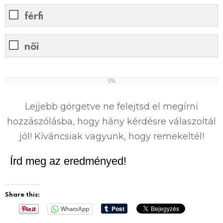
férfi
női
0%
0
%
Lejjebb görgetve ne felejtsd el megírni
hozzászólásba, hogy hány kérdésre válaszoltál
jól! Kíváncsiak vagyunk, hogy remekeltél!
Írd meg az eredményed!
Share this:
WhatsApp