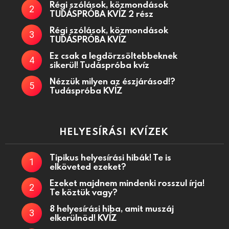
Régi szólások, közmondások
TUDÁSPRÓBA KVÍZ 2 rész
Régi szólások, közmondások
TUDÁSPRÓBA KVÍZ
Ez csak a legdörzsöltebbeknek
sikerül! Tudáspróba kvíz
Nézzük milyen az észjárásod!?
Tudáspróba KVÍZ
HELYESÍRÁSI KVÍZEK
Tipikus helyesírási hibák! Te is
elköveted ezeket?
Ezeket majdnem mindenki rosszul írja!
Te köztük vagy?
8 helyesírási hiba, amit muszáj
elkerülnöd! KVÍZ