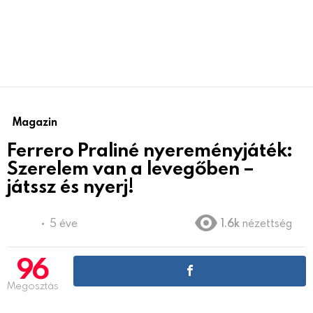
Magazin
Ferrero Praliné nyereményjáték:
Szerelem van a levegőben –
játssz és nyerj!
5 éve
1.6k
nézettség
96
Megosztás