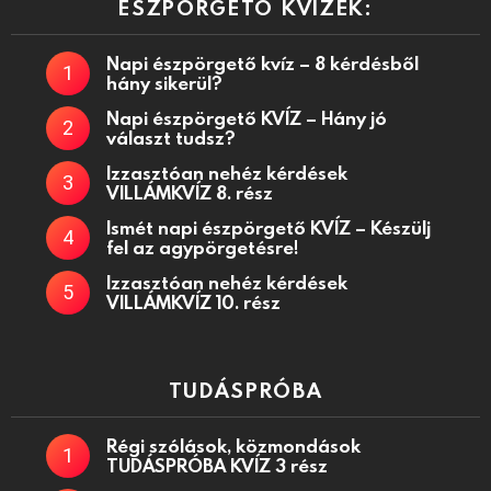
ÉSZPÖRGETŐ KVÍZEK:
Napi észpörgető kvíz – 8 kérdésből
hány sikerül?
Napi észpörgető KVÍZ – Hány jó
választ tudsz?
Izzasztóan nehéz kérdések
VILLÁMKVÍZ 8. rész
Ismét napi észpörgető KVÍZ – Készülj
fel az agypörgetésre!
Izzasztóan nehéz kérdések
VILLÁMKVÍZ 10. rész
TUDÁSPRÓBA
Régi szólások, közmondások
TUDÁSPRÓBA KVÍZ 3 rész