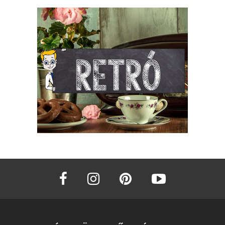
facebook
instagram
pinterest
youtube