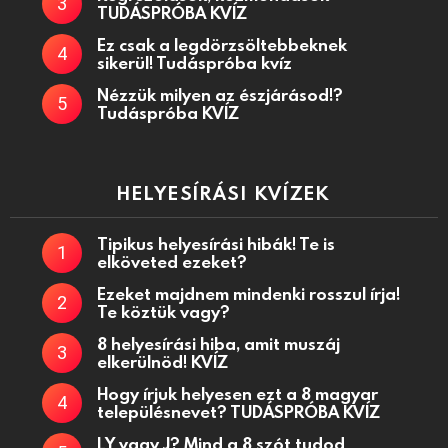
TUDÁSPRÓBA KVÍZ
Ez csak a legdörzsöltebbeknek
sikerül! Tudáspróba kvíz
Nézzük milyen az észjárásod!?
Tudáspróba KVÍZ
HELYESÍRÁSI KVÍZEK
Tipikus helyesírási hibák! Te is
elköveted ezeket?
Ezeket majdnem mindenki rosszul írja!
Te köztük vagy?
8 helyesírási hiba, amit muszáj
elkerülnöd! KVÍZ
Hogy írjuk helyesen ezt a 8 magyar
településnevet? TUDÁSPRÓBA KVÍZ
LY vagy J? Mind a 8 szót tudod