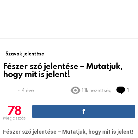
Szavak jelentése
Fészer szó jelentése – Mutatjuk,
hogy mit is jelent!
Co
4 éve
1.1k
nézettség
1
78
Megosztás
Fészer szó jelentése – Mutatjuk, hogy mit is jelent!