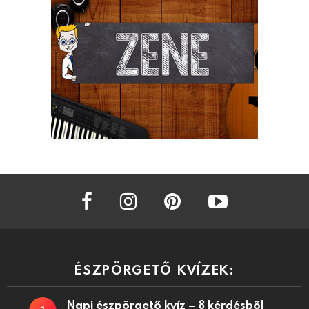
facebook
instagram
pinterest
youtube
ÉSZPÖRGETŐ KVÍZEK:
Napi észpörgető kvíz – 8 kérdésből