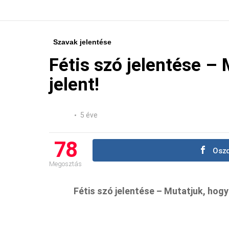
Szavak jelentése
Fétis szó jelentése – 
jelent!
5 éve
78
Oszd
Megosztás
Fétis szó jelentése – Mutatjuk, hogy m