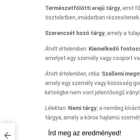
Természetfölötti erejű tárgy
, amit f
tiszteletben, imádatban részesítenek
Szerencsét hozó tárgy
, amely a tula
Átvitt értelemben
:
Kiemelkedő fontos
amelyet egy személy vagy csoport vak
Átvitt értelemben, ritka
:
Szellemi megn
amely egy személy vagy közösség gond
kétségbe nem vont jelentőségű irányít
Lélektan
:
Nemi tárgy
; a nemileg kívá
tárgya, amely a kóros hajlamú személ
Írd meg az eredményed!
 hogy