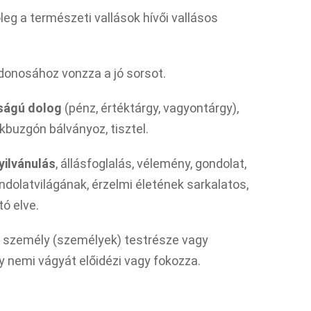
őleg a természeti vallások hívői vallásos
.
jdonosához vonzza a jó sorsot.
ságú dolog
(pénz, értéktárgy, vagyontárgy),
buzgón bálványoz, tisztel.
yilvánulás
, állásfoglalás, vélemény, gondolat,
olatvilágának, érzelmi életének sarkalatos,
ó elve.
nt személy (személyek) testrésze vagy
y nemi vágyát előidézi vagy fokozza.