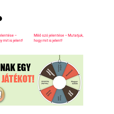
jelentése –
Miliő szó jelentése – Mutatjuk,
 mit is jelent!
hogy mit is jelent!