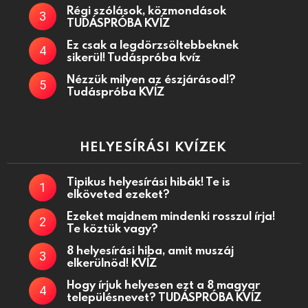
Régi szólások, közmondások
TUDÁSPRÓBA KVÍZ
Ez csak a legdörzsöltebbeknek
sikerül! Tudáspróba kvíz
Nézzük milyen az észjárásod!?
Tudáspróba KVÍZ
HELYESÍRÁSI KVÍZEK
Tipikus helyesírási hibák! Te is
elköveted ezeket?
Ezeket majdnem mindenki rosszul írja!
Te köztük vagy?
8 helyesírási hiba, amit muszáj
elkerülnöd! KVÍZ
Hogy írjuk helyesen ezt a 8 magyar
településnevet? TUDÁSPRÓBA KVÍZ