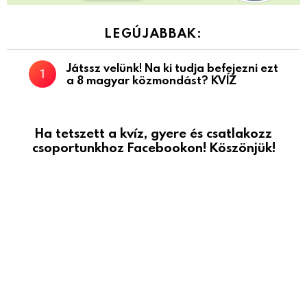
LEGÚJABBAK:
Játssz velünk! Na ki tudja befejezni ezt
a 8 magyar közmondást? KVÍZ
Ha tetszett a kvíz, gyere és csatlakozz
csoportunkhoz Facebookon! Köszönjük!