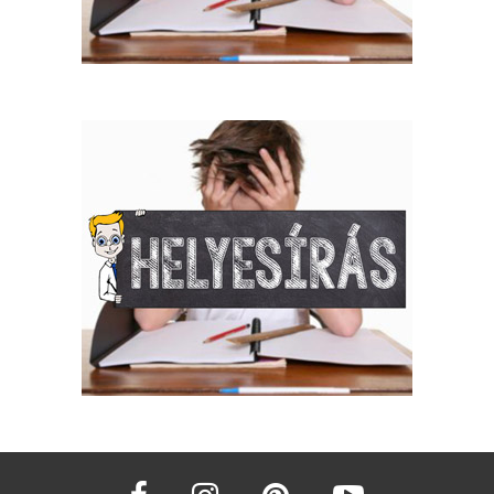
facebook
instagram
pinterest
youtube