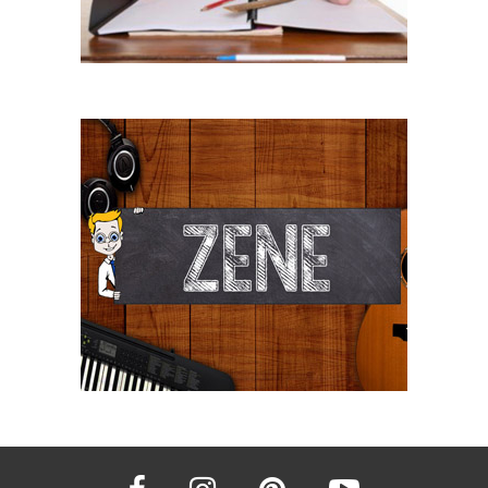
facebook
instagram
pinterest
youtube