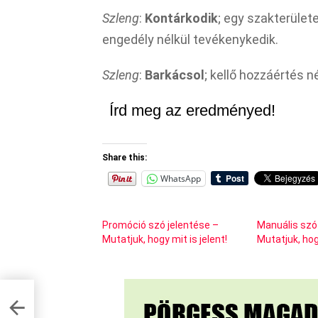
Szleng
:
Kontárkodik
; egy szakterület
engedély nélkül tevékenykedik.
Szleng
:
Barkácsol
; kellő hozzáértés né
Írd meg az eredményed!
Share this:
WhatsApp
Promóció szó jelentése –
Manuális szó
Mutatjuk, hogy mit is jelent!
Mutatjuk, hogy
k,