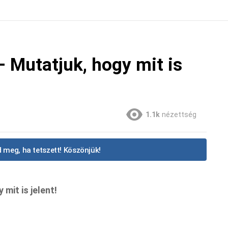
– Mutatjuk, hogy mit is
1.1k
nézettség
 meg, ha tetszett! Köszönjük!
mit is jelent!