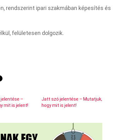
en, rendszerint ipari szakmában képesítés és
lkül, felületesen dolgozik.
 jelentése –
Jatt szó jelentése – Mutatjuk,
 mit is jelent!
hogy mit is jelent!