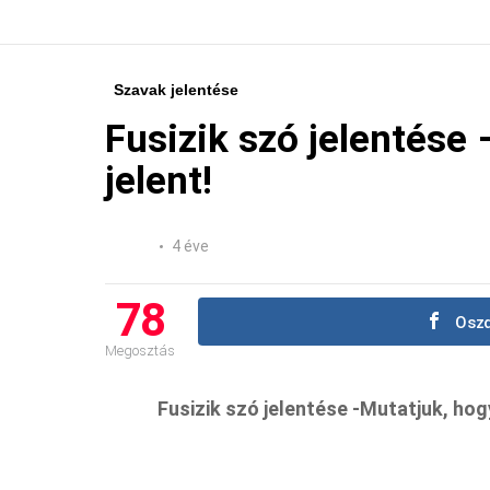
Szavak jelentése
Fusizik szó jelentése 
jelent!
4 éve
78
Oszd
Megosztás
Fusizik szó jelentése -Mutatjuk, hogy 