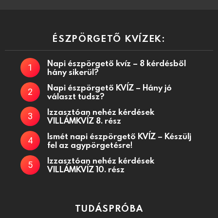
ÉSZPÖRGETŐ KVÍZEK:
Napi észpörgető kvíz – 8 kérdésből
hány sikerül?
Napi észpörgető KVÍZ – Hány jó
választ tudsz?
Izzasztóan nehéz kérdések
VILLÁMKVÍZ 8. rész
Ismét napi észpörgető KVÍZ – Készülj
fel az agypörgetésre!
Izzasztóan nehéz kérdések
VILLÁMKVÍZ 10. rész
TUDÁSPRÓBA