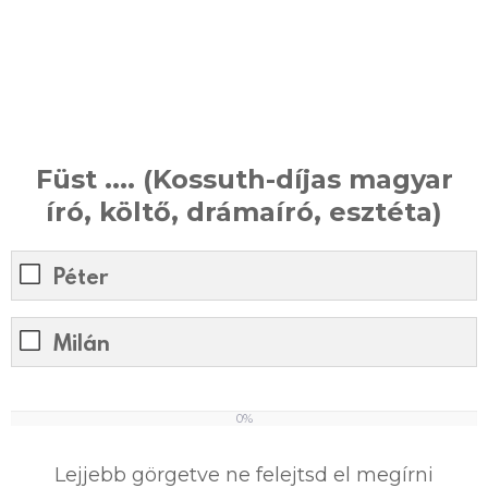
Füst .... (Kossuth-díjas magyar
író, költő, drámaíró, esztéta)
Péter
Milán
0%
0
%
Lejjebb görgetve ne felejtsd el megírni