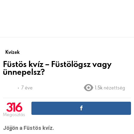
Kvízek
Füstös kvíz – Füstölögsz vagy
ünnepelsz?
7 éve
1.5k
nézettség
316
Megosztás
Jöjjön a Füstös kvíz.