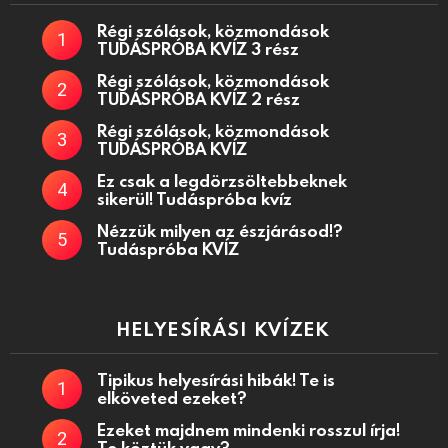
Régi szólások, közmondások
TUDÁSPRÓBA KVÍZ 3 rész
Régi szólások, közmondások
TUDÁSPRÓBA KVÍZ 2 rész
Régi szólások, közmondások
TUDÁSPRÓBA KVÍZ
Ez csak a legdörzsöltebbeknek
sikerül! Tudáspróba kvíz
Nézzük milyen az észjárásod!?
Tudáspróba KVÍZ
HELYESÍRÁSI KVÍZEK
Tipikus helyesírási hibák! Te is
elköveted ezeket?
Ezeket majdnem mindenki rosszul írja!
Te köztük vagy?