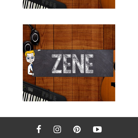
facebook
instagram
pinterest
youtube