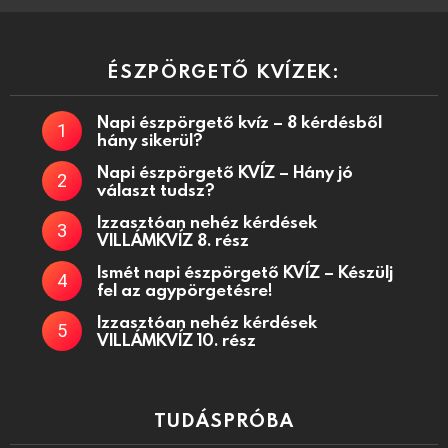
ÉSZPÖRGETŐ KVÍZEK:
Napi észpörgető kvíz – 8 kérdésből
hány sikerül?
Napi észpörgető KVÍZ – Hány jó
választ tudsz?
Izzasztóan nehéz kérdések
VILLÁMKVÍZ 8. rész
Ismét napi észpörgető KVÍZ – Készülj
fel az agypörgetésre!
Izzasztóan nehéz kérdések
VILLÁMKVÍZ 10. rész
TUDÁSPRÓBA