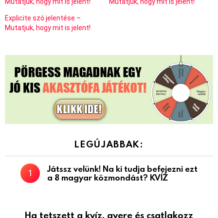
Mutatjuk, hogy mit is jelent!
Mutatjuk, hogy mit is jelent!
Explicite szó jelentése –
Mutatjuk, hogy mit is jelent!
LEGÚJABBAK:
Játssz velünk! Na ki tudja befejezni ezt
a 8 magyar közmondást? KVÍZ
Ha tetszett a kvíz, gyere és csatlakozz