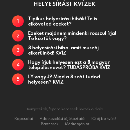
HELYESÍRÁSI KVÍZEK
Tipikus helyesírási hibák! Te is
elköveted ezeket?
Ezeket majdnem mindenki rosszul írja!
Te köztük vagy?
8 helyesírási hiba, amit muszáj
elkerülnöd! KVÍZ
Hogy írjuk helyesen ezt a 8 magyar
településnevet? TUDÁSPRÓBA KVÍZ
LY vagy J? Mind a 8 szót tudod
helyesen? KVÍZ
Kvízjátékok, fejtörő kérdések, kvízek oldala
Kapcsolat
Adatkezelési tájékoztató
Küldj be kvízt!
Partnerek
Médiaajánlat