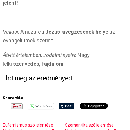
jelent!
Vallási
: A názáreti
Jézus kivégzésének helye
az
evangéliumok szerint.
Átvitt értelemben, irodalmi nyelvi
: Nagy
lelki
szenvedés, fájdalom
.
Írd meg az eredményed!
Share this:
WhatsApp
Eufemizmus szó jelentése –
Szemantika szó jelentése –