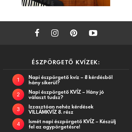
facebook
instagram
pinterest
youtube
ÉSZPÖRGETŐ KVÍZEK:
Napi észpörgető kvíz – 8 kérdésből
hány sikerül?
Napi észpörgető KVÍZ – Hány jó
választ tudsz?
Izzasztóan nehéz kérdések
VILLÁMKVÍZ 8. rész
Ismét napi észpörgető KVÍZ – Készülj
fel az agypörgetésre!