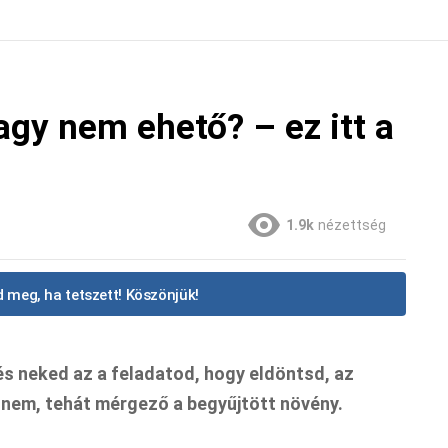
gy nem ehető? – ez itt a
1.9k
nézettség
 meg, ha tetszett! Köszönjük!
és neked az a feladatod, hogy eldöntsd, az
 nem, tehát mérgező a begyűjtött növény.