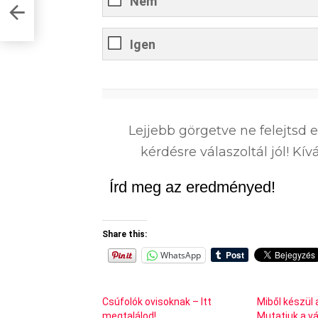
Nem
Igen
0
%
Lejjebb görgetve ne felejtsd 
kérdésre válaszoltál jól! K
Írd meg az eredményed!
Share this:
WhatsApp
Csúfolók ovisoknak – Itt
Miből készül 
megtalálod!
Mutatjuk a vá