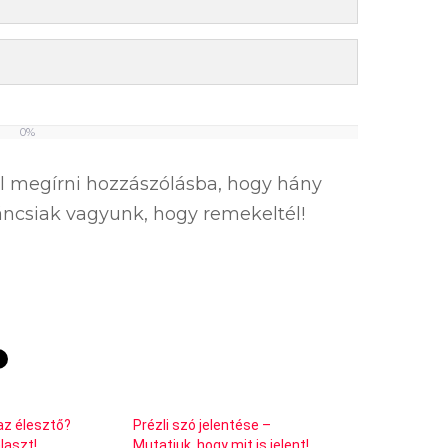
0%
el megírni hozzászólásba, hogy hány
íváncsiak vagyunk, hogy remekeltél!
az élesztő?
Prézli szó jelentése –
laszt!
Mutatjuk, hogy mit is jelent!