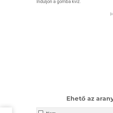
Induljon a gomba kvíz.
H
Ehető az ara