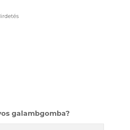
irdetés
nyos galambgomba?