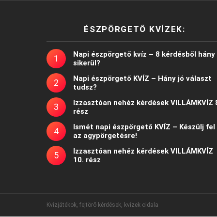
ÉSZPÖRGETŐ KVÍZEK:
Napi észpörgető kvíz – 8 kérdésből hány
sikerül?
Napi észpörgető KVÍZ – Hány jó választ
tudsz?
Izzasztóan nehéz kérdések VILLÁMKVÍZ 
rész
Ismét napi észpörgető KVÍZ – Készülj fel
az agypörgetésre!
Izzasztóan nehéz kérdések VILLÁMKVÍZ
10. rész
Kvízjátékok, fejtörő kérdések, kvízek oldala