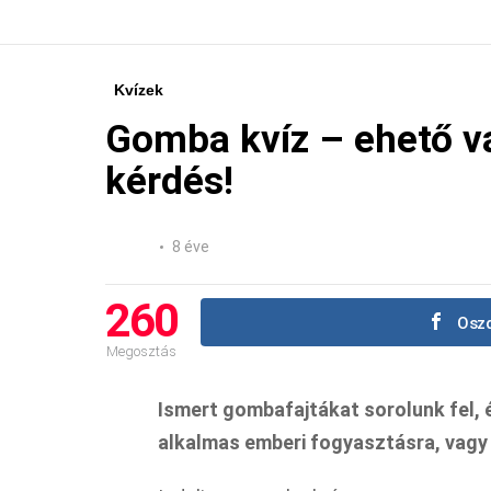
Kvízek
Gomba kvíz – ehető va
kérdés!
8 éve
260
Oszd
Megosztás
Ismert gombafajtákat sorolunk fel, 
alkalmas emberi fogyasztásra, vagy