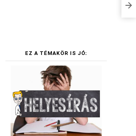
Egés
EZ A TÉMAKÖR IS JÓ: