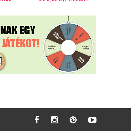
facebook
instagram
pinterest
youtube