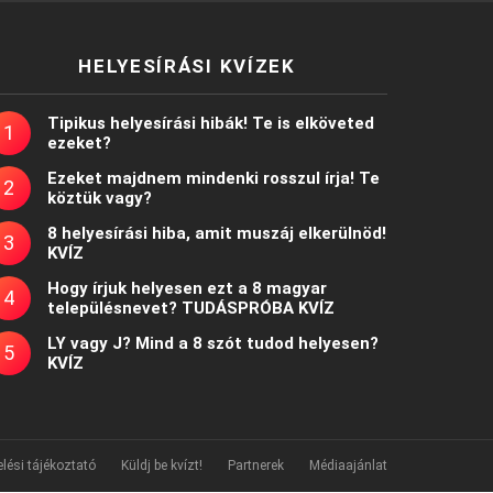
HELYESÍRÁSI KVÍZEK
Tipikus helyesírási hibák! Te is elköveted
ezeket?
Ezeket majdnem mindenki rosszul írja! Te
köztük vagy?
8 helyesírási hiba, amit muszáj elkerülnöd!
KVÍZ
Hogy írjuk helyesen ezt a 8 magyar
településnevet? TUDÁSPRÓBA KVÍZ
LY vagy J? Mind a 8 szót tudod helyesen?
KVÍZ
lési tájékoztató
Küldj be kvízt!
Partnerek
Médiaajánlat