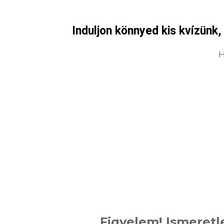
Induljon könnyed kis kvízünk,
H
Figyelem! Ismeretl