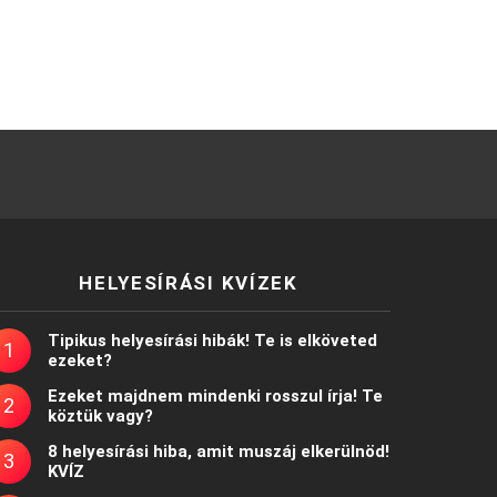
HELYESÍRÁSI KVÍZEK
Tipikus helyesírási hibák! Te is elköveted
ezeket?
Ezeket majdnem mindenki rosszul írja! Te
köztük vagy?
8 helyesírási hiba, amit muszáj elkerülnöd!
KVÍZ