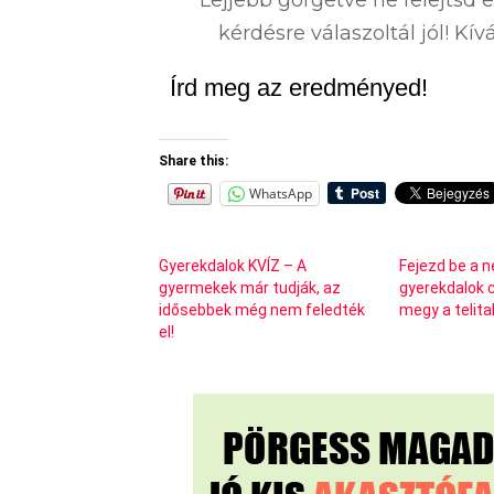
kérdésre válaszoltál jól! K
Írd meg az eredményed!
Share this:
WhatsApp
Gyerekdalok KVÍZ – A
Fejezd be a 
gyermekek már tudják, az
gyerekdalok 
idősebbek még nem feledték
megy a telita
el!