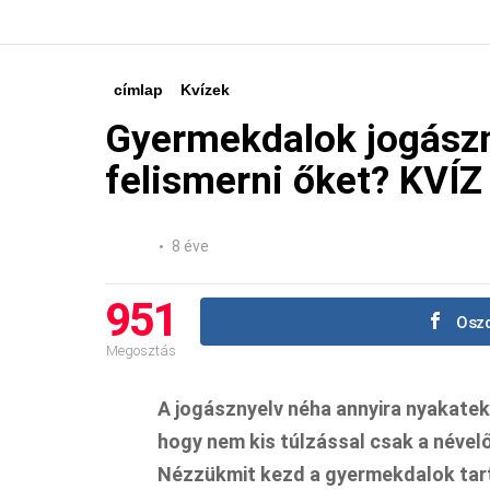
címlap
Kvízek
Gyermekdalok jogászn
felismerni őket? KVÍZ
8 éve
951
Oszd
Megosztás
A jogásznyelv néha annyira nyakatek
hogy nem kis túlzással csak a nével
Nézzükmit kezd a gyermekdalok tar