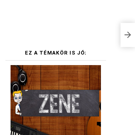
Rövi
jele
EZ A TÉMAKÖR IS JÓ: