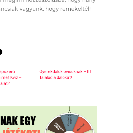
íváncsiak vagyunk, hogy remekeltél!
népszerű
Gyerekdalok ovisoknak – Itt
címét Kvíz –
találod a dalokat!
lálat?