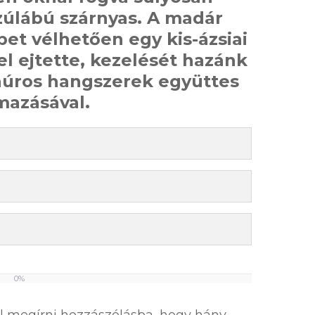
úlábú szárnyas. A madár
bet vélhetően egy kis-ázsiai
el ejtette, kezelését hazánk
s húros hangszerek együttes
mazásával.
0%
el megírni hozzászólásba, hogy hány