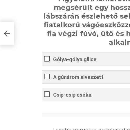
megsérült egy hossz
lábszárán észlehető se
fiatalkorú vágóeszközz
k
fia végzi fúvó, ütő é
alkal
Gólya-gólya gilice
A gúnárom elveszett
Csip-csip csóka
0
%
Lejjebb görgetve ne felejtsd 