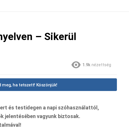
yelven – Sikerül
1.9k
nézettség
 meg, ha tetszett! Köszönjük!
ert és testidegen a napi szóhasználattól,
ők jelentésében vagyunk biztosak.
talmával!