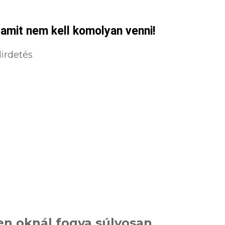
 amit nem kell komolyan venni!
irdetés
en oknál fogva súlyosan