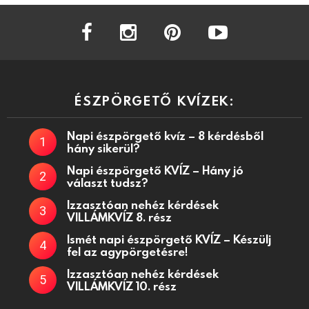
facebook
instagram
pinterest
youtube
ÉSZPÖRGETŐ KVÍZEK:
Napi észpörgető kvíz – 8 kérdésből
hány sikerül?
Napi észpörgető KVÍZ – Hány jó
választ tudsz?
Izzasztóan nehéz kérdések
VILLÁMKVÍZ 8. rész
Ismét napi észpörgető KVÍZ – Készülj
fel az agypörgetésre!
Izzasztóan nehéz kérdések
VILLÁMKVÍZ 10. rész