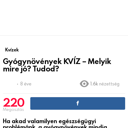
Kvízek
Gyógynövények KVÍZ – Melyik
mire jó? Tudod?
8 éve
1.6k
nézettség
220
Megosztás
Ha akad valamilyen egészségügyi
problémánk, a gyógynövények mindig