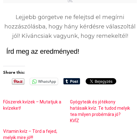
0%
0
%
Lejjebb görgetve ne felejtsd el megírni
hozzászólásba, hogy hány kérdésre válaszoltál
jól! Kíváncsiak vagyunk, hogy remekeltél!
Írd meg az eredményed!
Share this:
WhatsApp
Fűszerek kvízek – Mutatjuk a
Gyógyteák és jótékony
kvízeket!
hatásaik kvíz. Te tudod melyik
tea milyen probémára jó?
KVÍZ
Vitamin kvíz – Törd a fejed,
melyik mire jó!!!