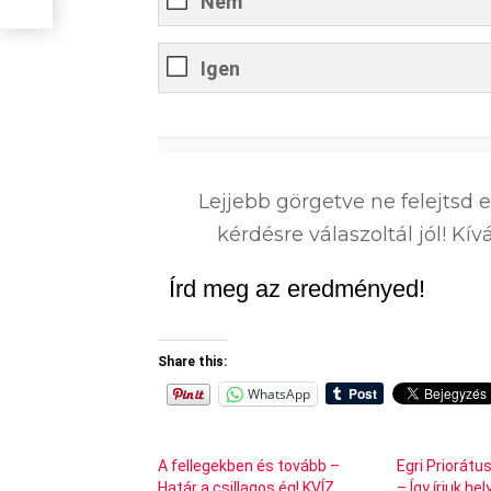
Nem
Igen
0
%
Lejjebb görgetve ne felejtsd 
kérdésre válaszoltál jól! K
Írd meg az eredményed!
Share this:
WhatsApp
A fellegekben és tovább –
Egri Priorátu
Határ a csillagos ég! KVÍZ
– Így írjuk he