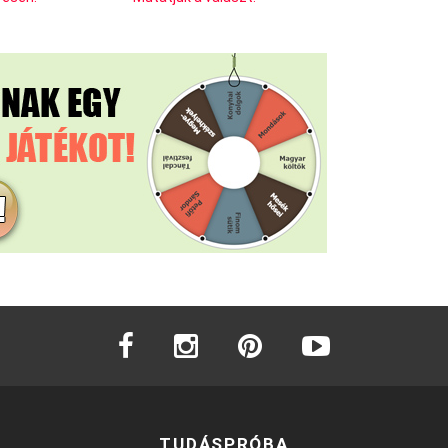
facebook
instagram
pinterest
youtube
TUDÁSPRÓBA