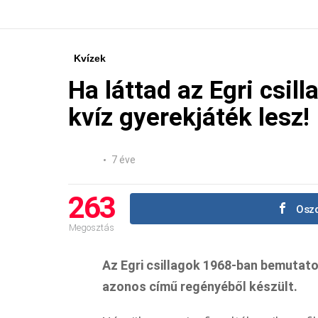
Kvízek
Ha láttad az Egri csill
kvíz gyerekjáték lesz!
7 éve
263
Oszd
Megosztás
Az Egri csillagok 1968-ban bemutato
azonos című regényéből készült.