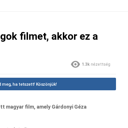
agok filmet, akkor ez a
1.3k
nézettség
 meg, ha tetszett! Köszönjük!
tt magyar film, amely Gárdonyi Géza