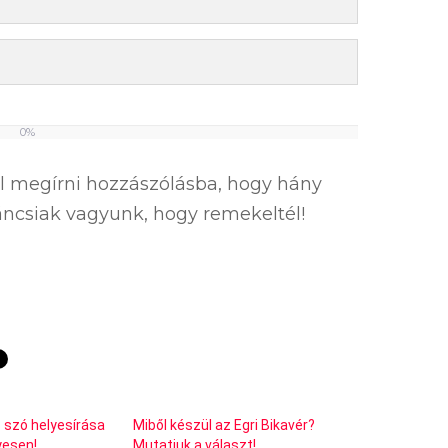
0%
el megírni hozzászólásba, hogy hány
íváncsiak vagyunk, hogy remekeltél!
s szó helyesírása
Miből készül az Egri Bikavér?
lyesen!
Mutatjuk a választ!