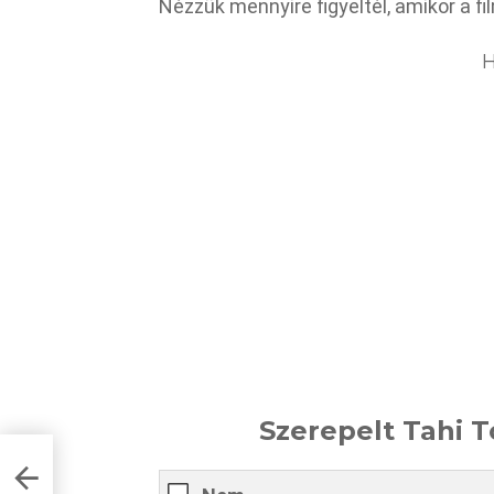
Nézzük mennyire figyeltél, amikor a fi
H
Szerepelt Tahi T
 a