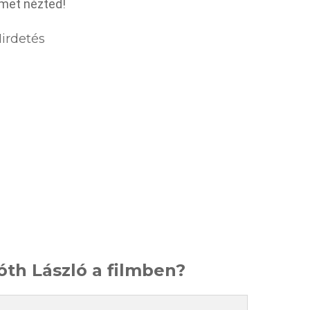
lmet nézted!
irdetés
óth László a filmben?