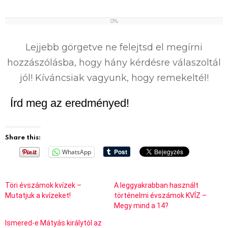
0%
0
%
Lejjebb görgetve ne felejtsd el megírni
hozzászólásba, hogy hány kérdésre válaszoltál
jól! Kíváncsiak vagyunk, hogy remekeltél!
Írd meg az eredményed!
Share this:
WhatsApp
Töri évszámok kvízek –
A leggyakrabban használt
Mutatjuk a kvízeket!
történelmi évszámok KVÍZ –
Megy mind a 14?
Ismered-e Mátyás királytól az