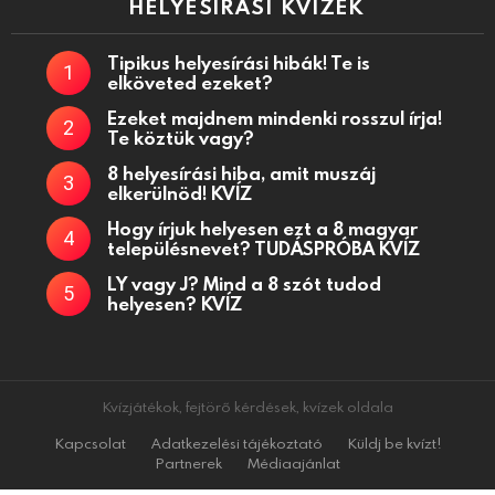
HELYESÍRÁSI KVÍZEK
Tipikus helyesírási hibák! Te is
elköveted ezeket?
Ezeket majdnem mindenki rosszul írja!
Te köztük vagy?
8 helyesírási hiba, amit muszáj
elkerülnöd! KVÍZ
Hogy írjuk helyesen ezt a 8 magyar
településnevet? TUDÁSPRÓBA KVÍZ
LY vagy J? Mind a 8 szót tudod
helyesen? KVÍZ
Kvízjátékok, fejtörő kérdések, kvízek oldala
Kapcsolat
Adatkezelési tájékoztató
Küldj be kvízt!
Partnerek
Médiaajánlat