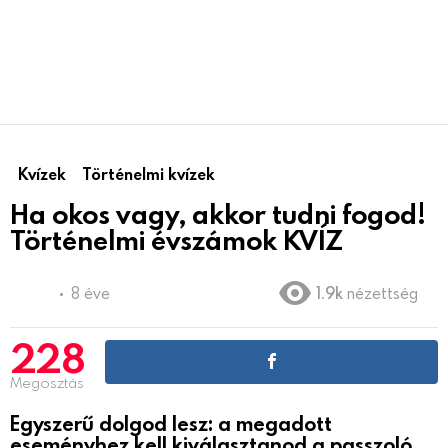
Kvízek
Történelmi kvízek
Ha okos vagy, akkor tudni fogod!
Történelmi évszámok KVÍZ
8 éve
1.9k
nézettség
228
Megosztás
Egyszerű dolgod lesz: a megadott
eseményhez kell kiválasztanod a passzoló