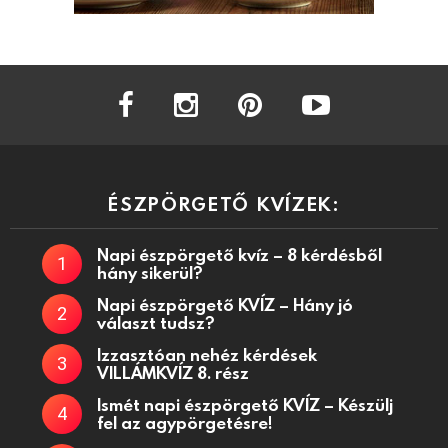
facebook
instagram
pinterest
youtube
ÉSZPÖRGETŐ KVÍZEK:
Napi észpörgető kvíz – 8 kérdésből
hány sikerül?
Napi észpörgető KVÍZ – Hány jó
választ tudsz?
Izzasztóan nehéz kérdések
VILLÁMKVÍZ 8. rész
Ismét napi észpörgető KVÍZ – Készülj
fel az agypörgetésre!