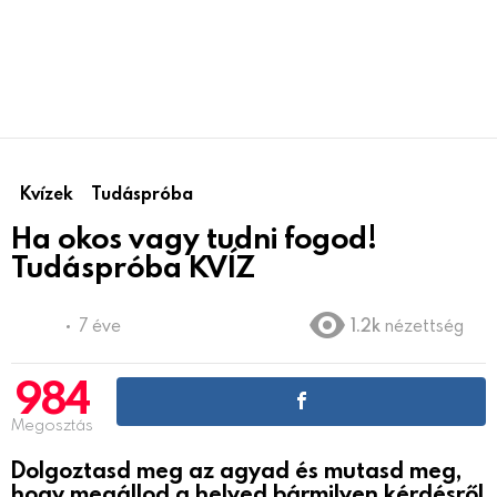
Kvízek
Tudáspróba
Ha okos vagy tudni fogod!
Tudáspróba KVÍZ
7 éve
1.2k
nézettség
984
Megosztás
Dolgoztasd meg az agyad és mutasd meg,
hogy megállod a helyed bármilyen kérdésről