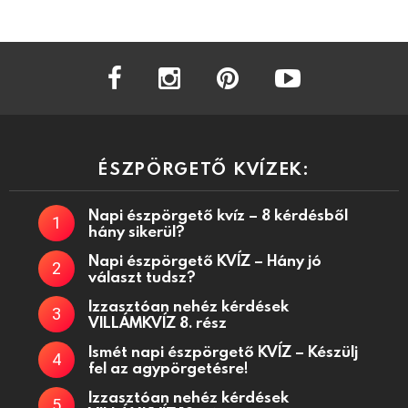
facebook
instagram
pinterest
youtube
ÉSZPÖRGETŐ KVÍZEK:
Napi észpörgető kvíz – 8 kérdésből
hány sikerül?
Napi észpörgető KVÍZ – Hány jó
választ tudsz?
Izzasztóan nehéz kérdések
VILLÁMKVÍZ 8. rész
Ismét napi észpörgető KVÍZ – Készülj
fel az agypörgetésre!
Izzasztóan nehéz kérdések