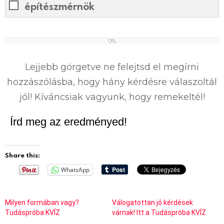
építészmérnök
0%
0
%
Lejjebb görgetve ne felejtsd el megírni
hozzászólásba, hogy hány kérdésre válaszoltál
jól! Kíváncsiak vagyunk, hogy remekeltél!
Írd meg az eredményed!
Share this:
WhatsApp
Milyen formában vagy?
Válogatottan jó kérdések
Tudáspróba KVÍZ
várnak! Itt a Tudáspróba KVÍZ