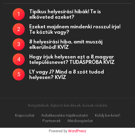
Tipikus helyesírási hibák! Te is
elköveted ezeket?
Ezeket majdnem mindenki rosszul írja!
Te köztük vagy?
8 helyesírási hiba, amit muszáj
elkerülnöd! KVÍZ
Hogy írjuk helyesen ezt a 8 magyar
településnevet? TUDÁSPRÓBA KVÍZ
LY vagy J? Mind a 8 szót tudod
helyesen? KVÍZ
Kvízjátékok, fejtörő kérdések, kvízek oldala
Kapcsolat
Adatkezelési tájékoztató
Küldj be kvízt!
Partnerek
Médiaajánlat
Powered by
WordPress