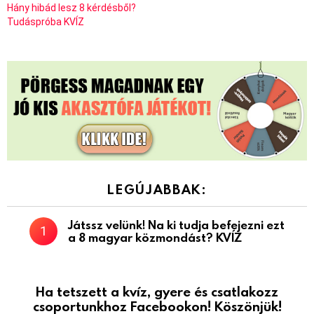
Hány hibád lesz 8 kérdésből?
Tudáspróba KVÍZ
LEGÚJABBAK:
Játssz velünk! Na ki tudja befejezni ezt
a 8 magyar közmondást? KVÍZ
Ha tetszett a kvíz, gyere és csatlakozz
csoportunkhoz Facebookon! Köszönjük!