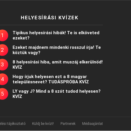
HELYESÍRÁSI KVÍZEK
Tipikus helyesírási hibák! Te is elköveted
ezeket?
Ezeket majdnem mindenki rosszul írja! Te
köztük vagy?
8 helyesírási hiba, amit muszáj elkerülnöd!
KVÍZ
Hogy írjuk helyesen ezt a 8 magyar
településnevet? TUDÁSPRÓBA KVÍZ
LY vagy J? Mind a 8 szót tudod helyesen?
KVÍZ
lési tájékoztató
Küldj be kvízt!
Partnerek
Médiaajánlat