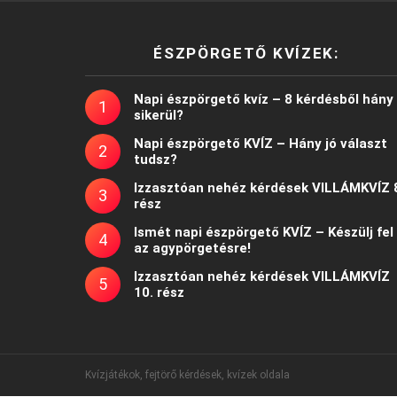
ÉSZPÖRGETŐ KVÍZEK:
Napi észpörgető kvíz – 8 kérdésből hány
sikerül?
Napi észpörgető KVÍZ – Hány jó választ
tudsz?
Izzasztóan nehéz kérdések VILLÁMKVÍZ 
rész
Ismét napi észpörgető KVÍZ – Készülj fel
az agypörgetésre!
Izzasztóan nehéz kérdések VILLÁMKVÍZ
10. rész
Kvízjátékok, fejtörő kérdések, kvízek oldala