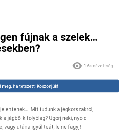
egen fújnak a szelek…
désekben?
1.6k
nézettség
 meg, ha tetszett! Köszönjük!
jelentenek…. Mit tudunk a jégkorszakról,
a jégből kifolyólag? Ugorj neki, nyolc
 vagy utána igyál teát, le ne fagyj!