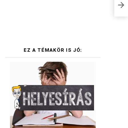
Nemz
egés
EZ A TÉMAKÖR IS JÓ: