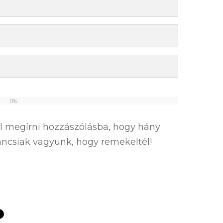
0%
el megírni hozzászólásba, hogy hány
íváncsiak vagyunk, hogy remekeltél!