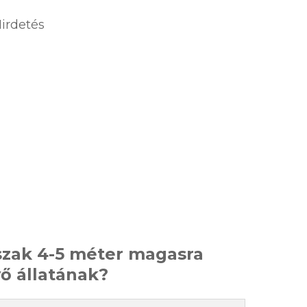
irdetés
szak 4-5 méter magasra
 állatának?