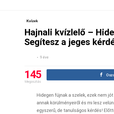
Kvízek
Hajnali kvízlelő – Hid
Segítesz a jeges kér
9 éve
145
Oszd
Megosztás
Hidegen fújnak a szelek, ezek nem jót 
annak körülményeiről és mi lesz velünk 
egyszerű, de tanulságos kérdés! Előtte,