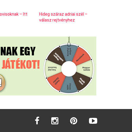
ovisoknak – Itt
Hideg száraz adriai szél –
válasz rejtvényhez
facebook
instagram
pinterest
youtube