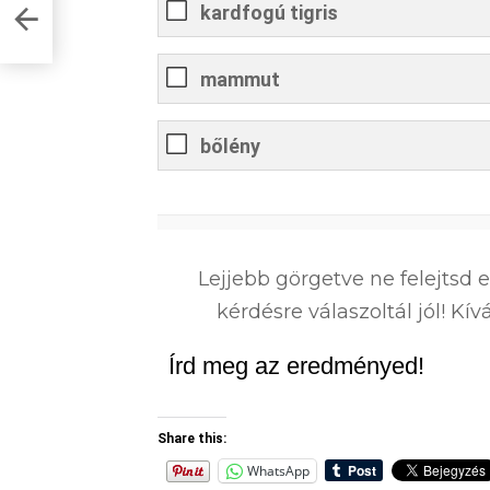
d
kardfogú tigris
mammut
bőlény
0
%
Lejjebb görgetve ne felejtsd 
kérdésre válaszoltál jól! K
Írd meg az eredményed!
Share this:
WhatsApp