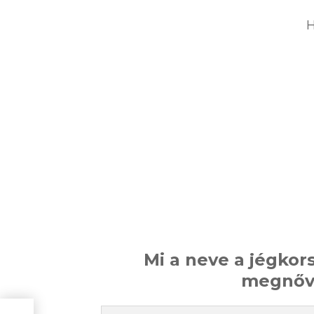
H
Mi a neve a jégkor
megnővő