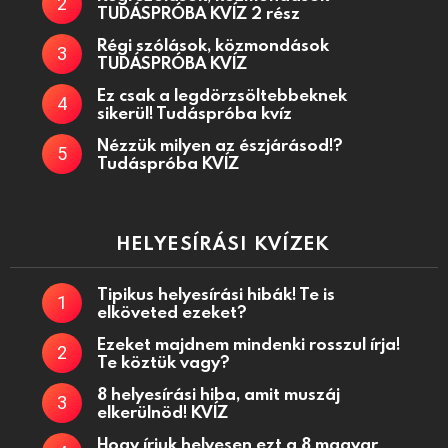
TUDÁSPRÓBA KVÍZ 2 rész
Régi szólások, közmondások
TUDÁSPRÓBA KVÍZ
Ez csak a legdörzsöltebbeknek
sikerül! Tudáspróba kvíz
Nézzük milyen az észjárásod!?
Tudáspróba KVÍZ
HELYESÍRÁSI KVÍZEK
Tipikus helyesírási hibák! Te is
elköveted ezeket?
Ezeket majdnem mindenki rosszul írja!
Te köztük vagy?
8 helyesírási hiba, amit muszáj
elkerülnöd! KVÍZ
Hogy írjuk helyesen ezt a 8 magyar