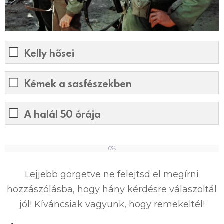
Kelly hősei
Kémek a sasfészekben
A halál 50 órája
0%
0
%
Lejjebb görgetve ne felejtsd el megírni
hozzászólásba, hogy hány kérdésre válaszoltál
jól! Kíváncsiak vagyunk, hogy remekeltél!