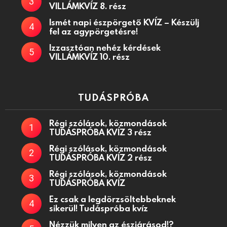
VILLÁMKVÍZ 8. rész
Ismét napi észpörgető KVÍZ – Készülj
fel az agypörgetésre!
Izzasztóan nehéz kérdések
VILLÁMKVÍZ 10. rész
TUDÁSPRÓBA
Régi szólások, közmondások
TUDÁSPRÓBA KVÍZ 3 rész
Régi szólások, közmondások
TUDÁSPRÓBA KVÍZ 2 rész
Régi szólások, közmondások
TUDÁSPRÓBA KVÍZ
Ez csak a legdörzsöltebbeknek
sikerül! Tudáspróba kvíz
Nézzük milyen az észjárásod!?