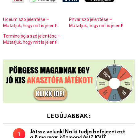
Líceum szó jelentése –
Pitvar szó jelentése –
Mutatjuk, hogy mit is jelent!
Mutatjuk, hogy mit is jelent!
Terminológia szó jelentése –
Mutatjuk, hogy mit is jelent!
LEGÚJABBAK:
Játssz velünk! Na ki tudja befejezni ezt
a 8 magyar közmondást? KVÍZ