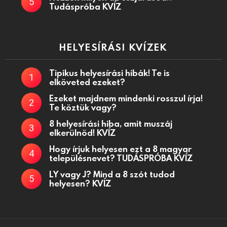
Tudáspróba KVÍZ
HELYESÍRÁSI KVÍZEK
Tipikus helyesírási hibák! Te is
elköveted ezeket?
Ezeket majdnem mindenki rosszul írja!
Te köztük vagy?
8 helyesírási hiba, amit muszáj
elkerülnöd! KVÍZ
Hogy írjuk helyesen ezt a 8 magyar
településnevet? TUDÁSPRÓBA KVÍZ
LY vagy J? Mind a 8 szót tudod
helyesen? KVÍZ