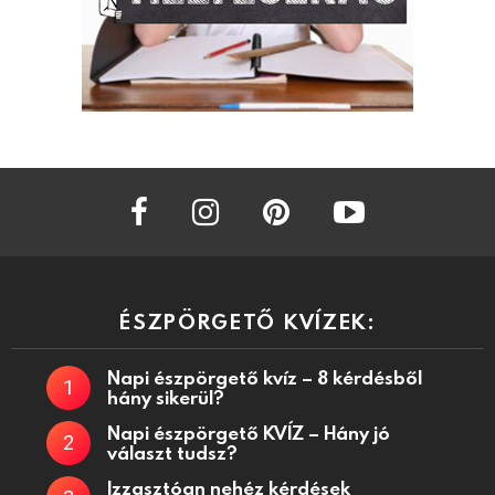
facebook
instagram
pinterest
youtube
ÉSZPÖRGETŐ KVÍZEK:
Napi észpörgető kvíz – 8 kérdésből
hány sikerül?
Napi észpörgető KVÍZ – Hány jó
választ tudsz?
Izzasztóan nehéz kérdések