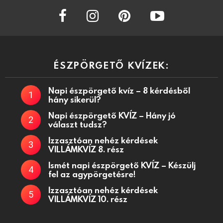
facebook
instagram
pinterest
youtube
ÉSZPÖRGETŐ KVÍZEK:
Napi észpörgető kvíz – 8 kérdésből
hány sikerül?
Napi észpörgető KVÍZ – Hány jó
választ tudsz?
Izzasztóan nehéz kérdések
VILLÁMKVÍZ 8. rész
Ismét napi észpörgető KVÍZ – Készülj
fel az agypörgetésre!
Izzasztóan nehéz kérdések
VILLÁMKVÍZ 10. rész