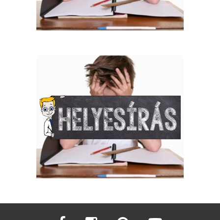
facebook
instagram
pinterest
youtube