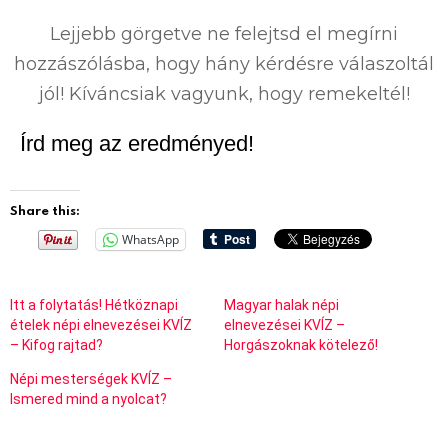
%
Lejjebb görgetve ne felejtsd el megírni
hozzászólásba, hogy hány kérdésre válaszoltál
jól! Kíváncsiak vagyunk, hogy remekeltél!
Írd meg az eredményed!
Share this:
WhatsApp
Itt a folytatás! Hétköznapi
Magyar halak népi
ételek népi elnevezései KVÍZ
elnevezései KVÍZ –
– Kifog rajtad?
Horgászoknak kötelező!
Népi mesterségek KVÍZ –
Ismered mind a nyolcat?