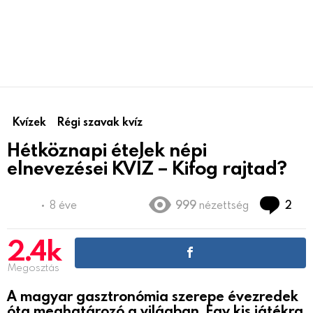
Kvízek
Régi szavak kvíz
Hétköznapi ételek népi
elnevezései KVÍZ – Kifog rajtad?
hoz
8 éve
999
nézettség
2
2.4k
Megosztás
A magyar gasztronómia szerepe évezredek
óta meghatározó a világban. Egy kis játékra