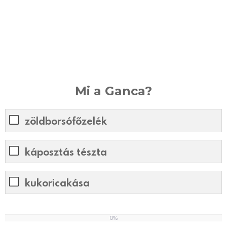
Mi a Ganca?
zöldborsófőzelék
káposztás tészta
kukoricakása
0%
0