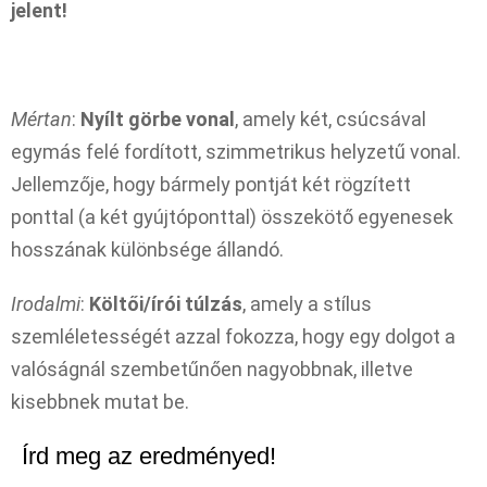
jelent!
Mértan
:
Nyílt görbe vonal
, amely két, csúcsával
egymás felé fordított, szimmetrikus helyzetű vonal.
Jellemzője, hogy bármely pontját két rögzített
ponttal (a két gyújtóponttal) összekötő egyenesek
hosszának különbsége állandó.
Irodalmi
:
Költői/írói túlzás
, amely a stílus
szemléletességét azzal fokozza, hogy egy dolgot a
valóságnál szembetűnően nagyobbnak, illetve
kisebbnek mutat be.
Írd meg az eredményed!