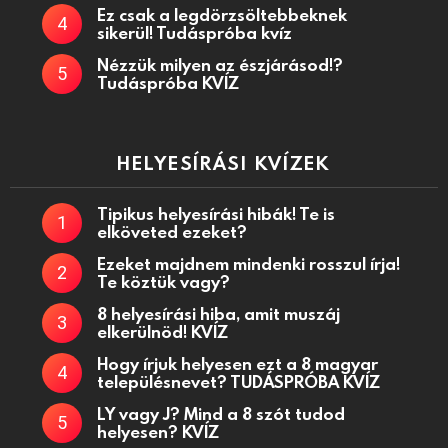
Ez csak a legdörzsöltebbeknek
sikerül! Tudáspróba kvíz
Nézzük milyen az észjárásod!?
Tudáspróba KVÍZ
HELYESÍRÁSI KVÍZEK
Tipikus helyesírási hibák! Te is
elköveted ezeket?
Ezeket majdnem mindenki rosszul írja!
Te köztük vagy?
8 helyesírási hiba, amit muszáj
elkerülnöd! KVÍZ
Hogy írjuk helyesen ezt a 8 magyar
településnevet? TUDÁSPRÓBA KVÍZ
LY vagy J? Mind a 8 szót tudod
helyesen? KVÍZ