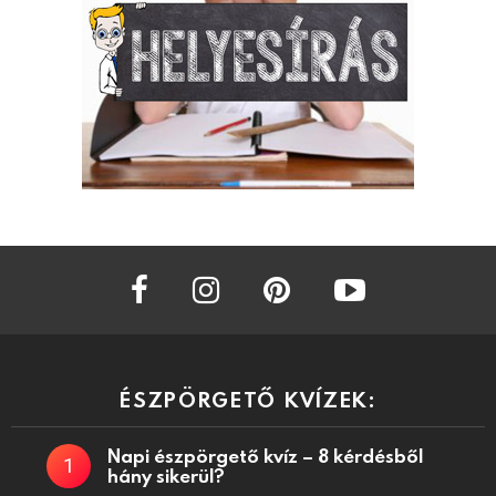
facebook
instagram
pinterest
youtube
ÉSZPÖRGETŐ KVÍZEK:
Napi észpörgető kvíz – 8 kérdésből
hány sikerül?