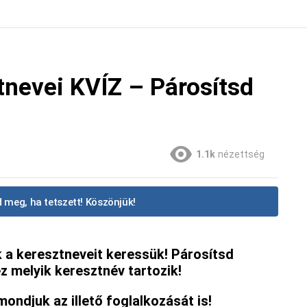
tnevei KVÍZ – Párosítsd
1.1k
nézettség
 meg, ha tetszett! Köszönjük!
 a keresztneveit keressük! Párosítsd
 melyik keresztnév tartozik!
ndjuk az illető foglalkozását is!