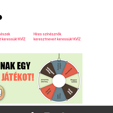
ínészek
Híres színésznők
t keressük! KVÍZ
keresztneveit keressük! KVÍZ
facebook
instagram
pinterest
youtube