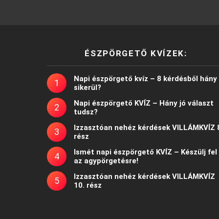
ÉSZPÖRGETŐ KVÍZEK:
Napi észpörgető kvíz – 8 kérdésből hány
sikerül?
Napi észpörgető KVÍZ – Hány jó választ
tudsz?
Izzasztóan nehéz kérdések VILLÁMKVÍZ 
rész
Ismét napi észpörgető KVÍZ – Készülj fel
az agypörgetésre!
Izzasztóan nehéz kérdések VILLÁMKVÍZ
10. rész