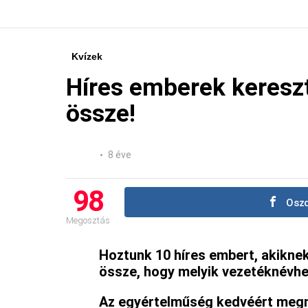
Kvízek
Híres emberek keresz
össze!
8 éve
98
Oszd
Megosztás
Hoztunk 10 híres embert, akiknek
össze, hogy melyik vezetéknévhez
Az egyértelműség kedvéért megmo