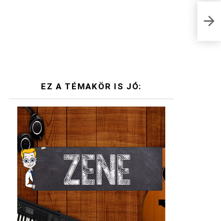
Napi
hoz
EZ A TÉMAKÖR IS JÓ: