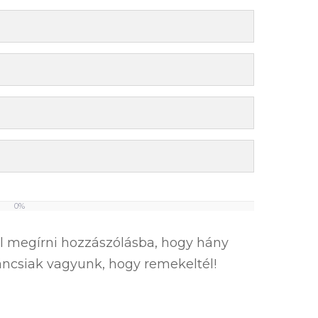
0%
el megírni hozzászólásba, hogy hány
íváncsiak vagyunk, hogy remekeltél!