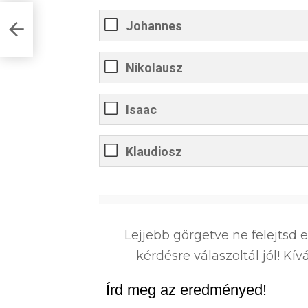
az
Johannes
Nikolausz
Isaac
Klaudiosz
0
%
Lejjebb görgetve ne felejtsd 
kérdésre válaszoltál jól! K
Írd meg az eredményed!