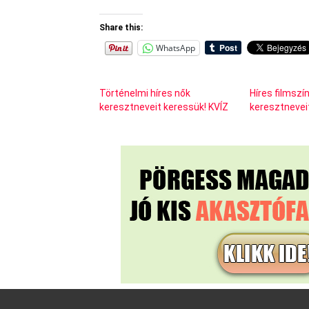
Share this:
WhatsApp
Történelmi híres nők
Híres filmsz
keresztneveit keressük! KVÍZ
keresztnevei