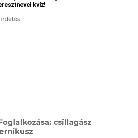
eresztnevei kvíz!
irdetés
Foglalkozása: csillagász
ernikusz