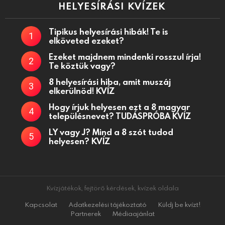
HELYESÍRÁSI KVÍZEK
Tipikus helyesírási hibák! Te is
elköveted ezeket?
Ezeket majdnem mindenki rosszul írja!
Te köztük vagy?
8 helyesírási hiba, amit muszáj
elkerülnöd! KVÍZ
Hogy írjuk helyesen ezt a 8 magyar
településnevet? TUDÁSPRÓBA KVÍZ
LY vagy J? Mind a 8 szót tudod
helyesen? KVÍZ
Kvízjátékok, fejtörő kérdések, kvízek oldala
Kapcsolat
Adatkezelési tájékoztató
Küldj be kvízt!
Partnerek
Médiaajánlat