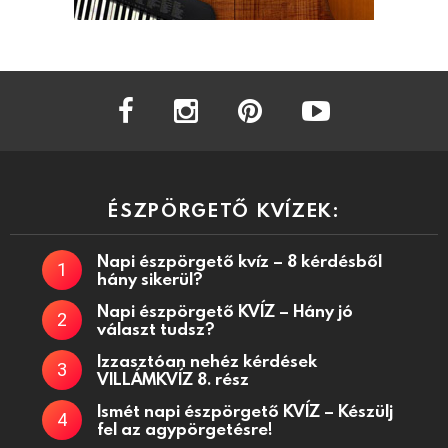
facebook
instagram
pinterest
youtube
ÉSZPÖRGETŐ KVÍZEK:
Napi észpörgető kvíz – 8 kérdésből
hány sikerül?
Napi észpörgető KVÍZ – Hány jó
választ tudsz?
Izzasztóan nehéz kérdések
VILLÁMKVÍZ 8. rész
Ismét napi észpörgető KVÍZ – Készülj
fel az agypörgetésre!