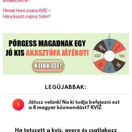
emlékszel rá?
Filmek híres zsarui KVÍZ –
Hány kopót csípsz fülön?
LEGÚJABBAK:
Játssz velünk! Na ki tudja befejezni ezt
a 8 magyar közmondást? KVÍZ
Ha tetszett a kvíz, gyere és csatlakozz