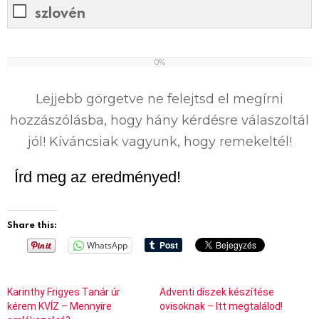
szlovén
0%
0
%
Lejjebb görgetve ne felejtsd el megírni
hozzászólásba, hogy hány kérdésre válaszoltál
jól! Kíváncsiak vagyunk, hogy remekeltél!
Írd meg az eredményed!
Share this:
WhatsApp
Karinthy Frigyes Tanár úr
Adventi díszek készítése
kérem KVÍZ – Mennyire
ovisoknak – Itt megtalálod!