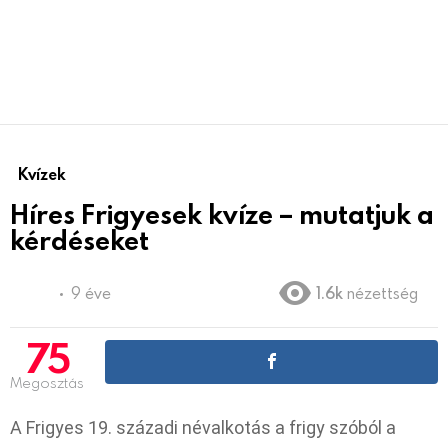
Kvízek
Híres Frigyesek kvíze – mutatjuk a
kérdéseket
9 éve
1.6k
nézettség
75
Megosztás
A Frigyes 19. századi névalkotás a frigy szóból a