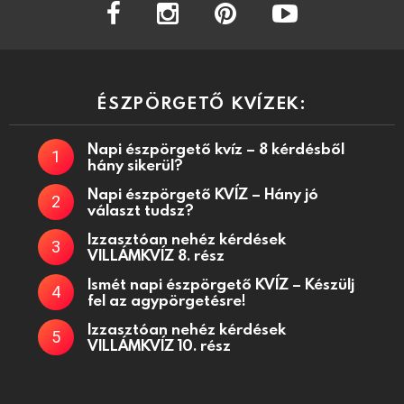
facebook
instagram
pinterest
youtube
ÉSZPÖRGETŐ KVÍZEK:
Napi észpörgető kvíz – 8 kérdésből
hány sikerül?
Napi észpörgető KVÍZ – Hány jó
választ tudsz?
Izzasztóan nehéz kérdések
VILLÁMKVÍZ 8. rész
Ismét napi észpörgető KVÍZ – Készülj
fel az agypörgetésre!
Izzasztóan nehéz kérdések
VILLÁMKVÍZ 10. rész