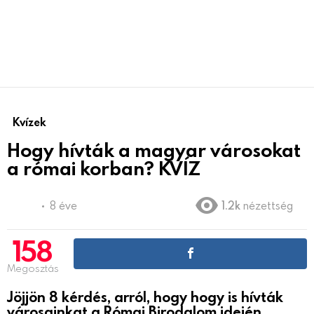
Kvízek
Hogy hívták a magyar városokat
a római korban? KVÍZ
8 éve
1.2k
nézettség
158
Megosztás
Jöjjön 8 kérdés, arról, hogy hogy is hívták
városainkat a Római Birodalom idején.