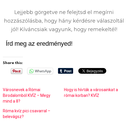
0
%
Lejjebb görgetve ne felejtsd el megírni
hozzászólásba, hogy hány kérdésre válaszoltál
jól! Kíváncsiak vagyunk, hogy remekeltél!
Írd meg az eredményed!
Share this:
WhatsApp
Városnevek a Római
Hogy is hívták a városainkat a
Birodalomból KVÍZ – Megy
római korban? KVÍZ
mind a 8?
Róma kvíz pici csavarral –
belevágsz?