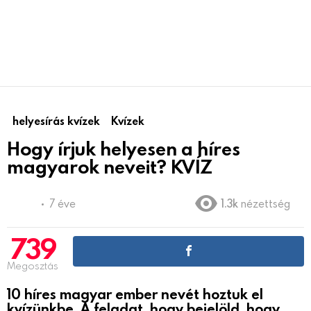
helyesírás kvízek
Kvízek
Hogy írjuk helyesen a híres
magyarok neveit? KVÍZ
7 éve
1.3k
nézettség
739
Megosztás
10 híres magyar ember nevét hoztuk el
kvízünkbe. A feladat, hogy bejelöld, hogy