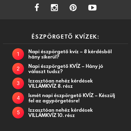
facebook
instagram
pinterest
youtube
ÉSZPÖRGETŐ KVÍZEK:
Napi észpörgető kvíz – 8 kérdésből
hány sikerül?
Napi észpörgető KVÍZ – Hány jó
választ tudsz?
Izzasztóan nehéz kérdések
VILLÁMKVÍZ 8. rész
Ismét napi észpörgető KVÍZ – Készülj
fel az agypörgetésre!
Izzasztóan nehéz kérdések
VILLÁMKVÍZ 10. rész