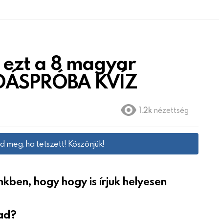
n ezt a 8 magyar
UDÁSPRÓBA KVÍZ
1.2k
nézettség
d meg, ha tetszett! Köszönjük!
nkben, hogy hogy is írjuk helyesen
tad?