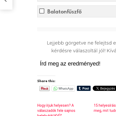
Balatonfűszfő
0
%
Lejjebb görgetve ne felejtsd 
kérdésre válaszoltál jól! K
Írd meg az eredményed!
Share this:
WhatsApp
Hogy írjuk helyesen? A
15 helyesírás
válaszadók fele sajnos
meg, mit tud
belebukik! KVÍZ