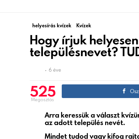
helyesírás kvízek
Kvízek
Hogy írjuk helyese
településnevet? T
6 éve
525
Osz
Megosztás
Arra keressük a választ kvízü
az adott település nevét.
Mindet tudod vagy kifog raj