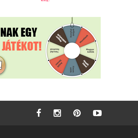
facebook
instagram
pinterest
youtube