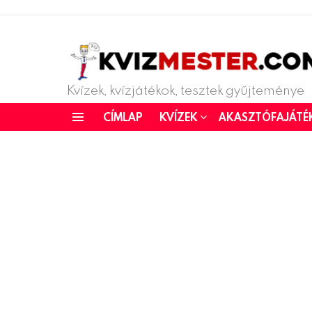
Kvízek, kvízjátékok, tesztek gyűjteménye
CÍMLAP
KVÍZEK
AKASZTÓFAJÁTÉ
Menu