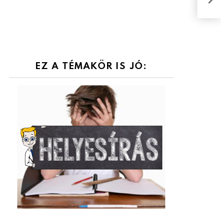
kvíz
EZ A TÉMAKÖR IS JÓ: