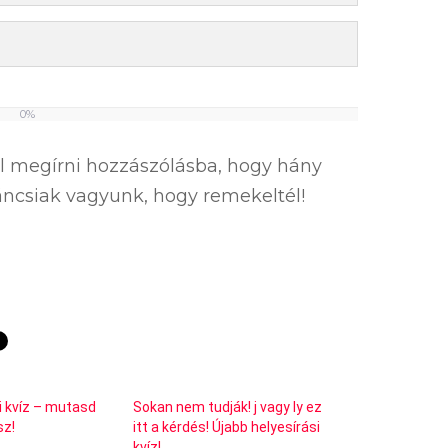
0%
el megírni hozzászólásba, hogy hány
íváncsiak vagyunk, hogy remekeltél!
i kvíz – mutasd
Sokan nem tudják! j vagy ly ez
sz!
itt a kérdés! Újabb helyesírási
kvíz!