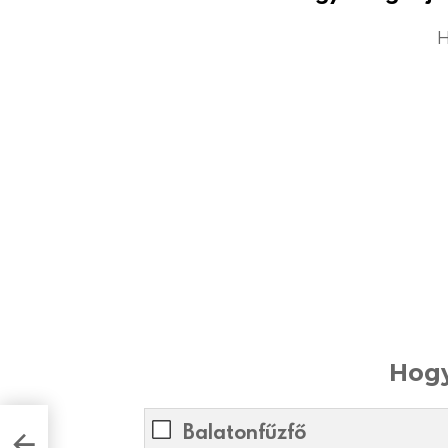
H
Hogy
Balatonfűzfő