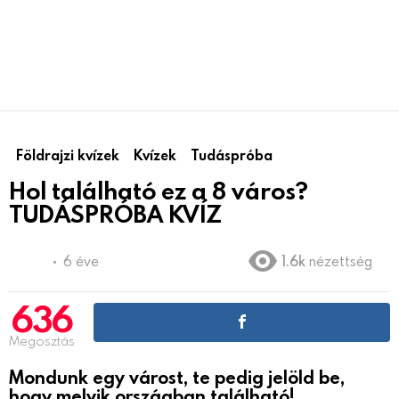
Földrajzi kvízek
Kvízek
Tudáspróba
Hol található ez a 8 város?
TUDÁSPRÓBA KVÍZ
6 éve
1.6k
nézettség
636
Megosztás
Mondunk egy várost, te pedig jelöld be,
hogy melyik országban található!