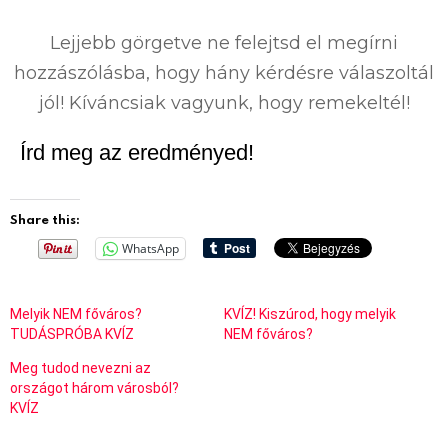
0
%
Lejjebb görgetve ne felejtsd el megírni
hozzászólásba, hogy hány kérdésre válaszoltál
jól! Kíváncsiak vagyunk, hogy remekeltél!
Írd meg az eredményed!
Share this:
WhatsApp
Melyik NEM főváros?
KVÍZ! Kiszúrod, hogy melyik
TUDÁSPRÓBA KVÍZ
NEM főváros?
Meg tudod nevezni az
országot három városból?
KVÍZ