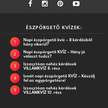
facebook
instagram
pinterest
youtube
ÉSZPÖRGETŐ KVÍZEK:
Napi észpörgető kvíz – 8 kérdésből
hány sikerül?
Napi észpörgető KVÍZ – Hány jó
választ tudsz?
Izzasztóan nehéz kérdések
VILLÁMKVÍZ 8. rész
Ismét napi észpörgető KVÍZ – Készülj
fel az agypörgetésre!
Izzasztóan nehéz kérdések
VILLÁMKVÍZ 10. rész