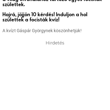
születtek.
Hajrá, jöjjön 10 kérdés! Induljon a hol
születtek a focisták kvíz!
A kvízt Gáspár Györgynek köszönhetjük!
Hirdetés