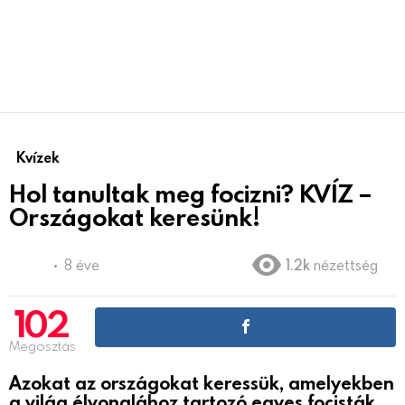
Kvízek
Hol tanultak meg focizni? KVÍZ –
Országokat keresünk!
8 éve
1.2k
nézettség
102
Megosztás
Azokat az országokat keressük, amelyekben
a világ élvonalához tartozó egyes focisták