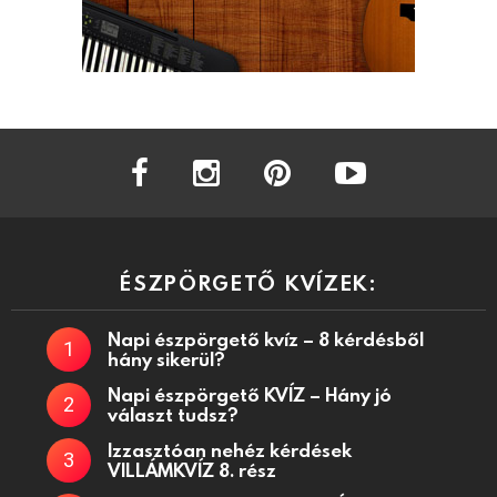
facebook
instagram
pinterest
youtube
ÉSZPÖRGETŐ KVÍZEK:
Napi észpörgető kvíz – 8 kérdésből
hány sikerül?
Napi észpörgető KVÍZ – Hány jó
választ tudsz?
Izzasztóan nehéz kérdések
VILLÁMKVÍZ 8. rész