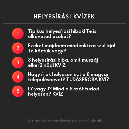
HELYESÍRÁSI KVÍZEK
Tipikus helyesírási hibák! Te is
elköveted ezeket?
Ezeket majdnem mindenki rosszul írja!
Te köztük vagy?
8 helyesírási hiba, amit muszáj
elkerülnöd! KVÍZ
Hogy írjuk helyesen ezt a 8 magyar
településnevet? TUDÁSPRÓBA KVÍZ
LY vagy J? Mind a 8 szót tudod
helyesen? KVÍZ
Kvízjátékok, fejtörő kérdések, kvízek oldala