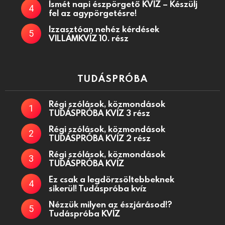
Ismét napi észpörgető KVÍZ – Készülj
fel az agypörgetésre!
Izzasztóan nehéz kérdések
VILLÁMKVÍZ 10. rész
TUDÁSPRÓBA
Régi szólások, közmondások
TUDÁSPRÓBA KVÍZ 3 rész
Régi szólások, közmondások
TUDÁSPRÓBA KVÍZ 2 rész
Régi szólások, közmondások
TUDÁSPRÓBA KVÍZ
Ez csak a legdörzsöltebbeknek
sikerül! Tudáspróba kvíz
Nézzük milyen az észjárásod!?
Tudáspróba KVÍZ