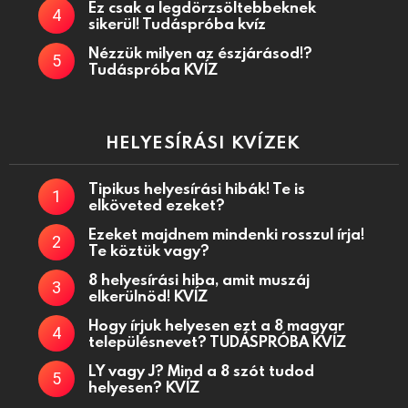
Ez csak a legdörzsöltebbeknek
sikerül! Tudáspróba kvíz
Nézzük milyen az észjárásod!?
Tudáspróba KVÍZ
HELYESÍRÁSI KVÍZEK
Tipikus helyesírási hibák! Te is
elköveted ezeket?
Ezeket majdnem mindenki rosszul írja!
Te köztük vagy?
8 helyesírási hiba, amit muszáj
elkerülnöd! KVÍZ
Hogy írjuk helyesen ezt a 8 magyar
településnevet? TUDÁSPRÓBA KVÍZ
LY vagy J? Mind a 8 szót tudod
helyesen? KVÍZ