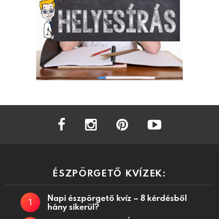
facebook
instagram
pinterest
youtube
ÉSZPÖRGETŐ KVÍZEK:
Napi észpörgető kvíz – 8 kérdésből
hány sikerül?