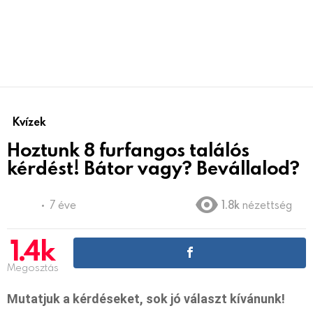
Kvízek
Hoztunk 8 furfangos találós
kérdést! Bátor vagy? Bevállalod?
7 éve
1.8k
nézettség
1.4k
Megosztás
Mutatjuk a kérdéseket, sok jó választ kívánunk!