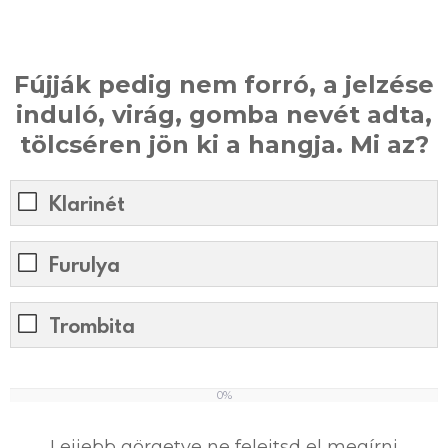
Fújják pedig nem forró, a jelzése
induló, virág, gomba nevét adta,
tölcséren jön ki a hangja. Mi az?
Klarinét
Furulya
Trombita
0%
0
%
Lejjebb görgetve ne felejtsd el megírni