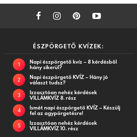
facebook
instagram
pinterest
youtube
ÉSZPÖRGETŐ KVÍZEK:
Napi észpörgető kvíz – 8 kérdésből
hány sikerül?
Napi észpörgető KVÍZ – Hány jó
választ tudsz?
Izzasztóan nehéz kérdések
VILLÁMKVÍZ 8. rész
Ismét napi észpörgető KVÍZ – Készülj
fel az agypörgetésre!
Izzasztóan nehéz kérdések
VILLÁMKVÍZ 10. rész