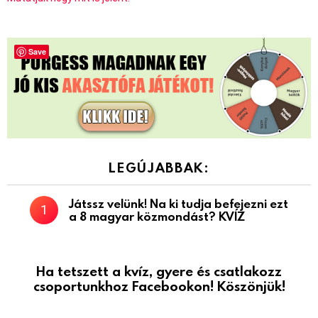
Save
LEGÚJABBAK:
Játssz velünk! Na ki tudja befejezni ezt
a 8 magyar közmondást? KVÍZ
Ha tetszett a kvíz, gyere és csatlakozz
csoportunkhoz Facebookon! Köszönjük!