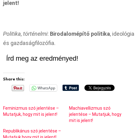
jelent!
Politika, történelmi
:
Birodalomépítő politika
, ideológia
és gazdaságfilozófia.
Írd meg az eredményed!
Share this:
WhatsApp
Feminizmus szó jelentése –
Machiavellizmus szó
Mutatjuk, hogy mit is jelent!
jelentése – Mutatjuk, hogy
mit is jelent!
Republikánus szó jelentése –
Mutatjuk hogy mit is jelent!