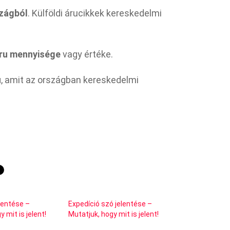
zágból
. Külföldi árucikkek kereskedelmi
áru mennyisége
vagy értéke.
u
, amit az országban kereskedelmi
lentése –
Expedíció szó jelentése –
 mit is jelent!
Mutatjuk, hogy mit is jelent!