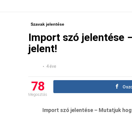
Szavak jelentése
Import szó jelentése 
jelent!
4 éve
78
Oszd
Megosztás
Import szó jelentése – Mutatjuk hogy 