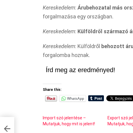
Kereskedelem
:
Árubehozatal más ors
forgalmazása egy országban.
Kereskedelem
:
Külföldről származó 
Kereskedelem
: Külföldről
behozott ár
forgalomba hoznak.
Írd meg az eredményed!
Share this:
WhatsApp
Import szó jelentése –
Export szó je
Mutatjuk, hogy mit is jelent!
Mutatjuk, hogy
k